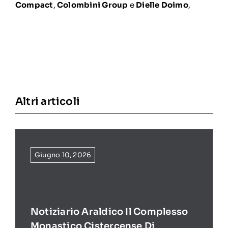
Compact
,
Colombini Group
e
Dielle Doimo
,
Altri articoli
Giugno 10, 2026
Notiziario Araldico Il Complesso
Monastico Cistercense Di