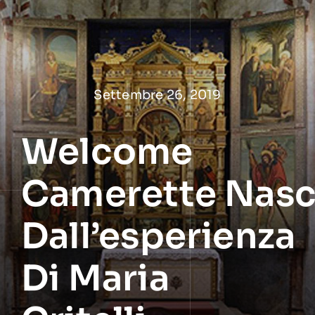
Salta
al
contenuto
Settembre 26, 2019
Welcome
Camerette Nas
Dall’esperienza
Di Maria