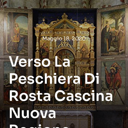
Salta
al
contenuto
Maggio 18, 2020
Verso La
Peschiera Di
Rosta Cascina
Nuova