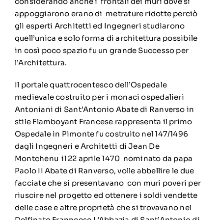
considerando anche i frontali dei muri dove si
appoggiarono erano di metrature ridotte perciò
gli esperti Architetti ed Ingegneri studiarono
quell’unica e solo forma di architettura possibile
in così poco spazio fu un grande Successo per
l’Architettura.
Il portale quattrocentesco dell’Ospedale
medievale costruito per i monaci ospedalieri
Antoniani di Sant’Antonio Abate di Ranverso in
stile Flamboyant Francese rappresenta il primo
Ospedale in Pimonte fu costruito nel 147/1496
dagli Ingegneri e Architetti di Jean De
Montchenu il 22 aprile 1470 nominato da papa
Paolo II Abate di Ranverso, volle abbellire le due
facciate che si presentavano con muri poveri per
riuscire nel progetto ed ottenere i soldi vendette
delle case e altre proprietà che si trovavano nel
Delfinato Franncese.L’Abbazia di Sant’Antonio di