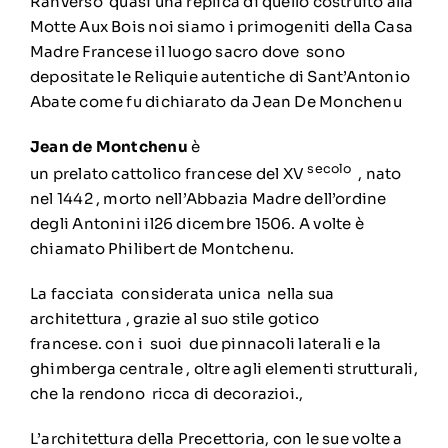
Ranverso quasi una replica di quello costruito alla
Motte Aux Bois noi siamo i primogeniti della Casa
Madre Francese il luogo sacro dove sono
depositate le Reliquie autentiche di Sant’Antonio
Abate come fu dichiarato da Jean De Monchenu
Jean de Montchenu
è
secolo
un
prelato
cattolico
francese
del XV
, nato
nel
1442
, morto nell’Abbazia Madre dell’ordine
degli Antonini il26 dicembre 1506. A volte è
chiamato Philibert de Montchenu.
La facciata considerata unica nella sua
architettura , grazie al suo stile gotico
francese. con i suoi due pinnacoli laterali e la
ghimberga centrale , oltre agli elementi strutturali,
che la rendono ricca di decorazioi.,
L’architettura della Precettoria, con le sue volte a