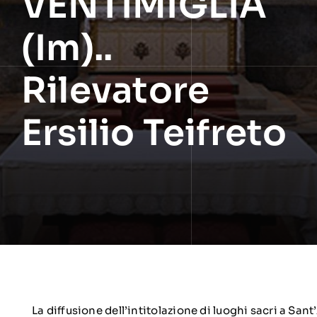
VENTIMIGLIA
(Im)..
Rilevatore
Ersilio Teifreto
La diffusione dell’intitolazione di luoghi sacri a San