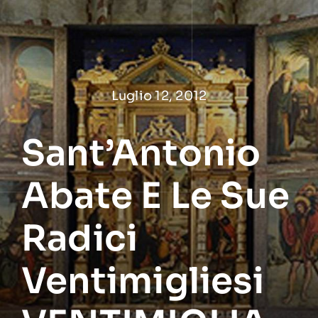
Salta
al
contenuto
Luglio 12, 2012
Sant’Antonio
Abate E Le Sue
Radici
Ventimigliesi