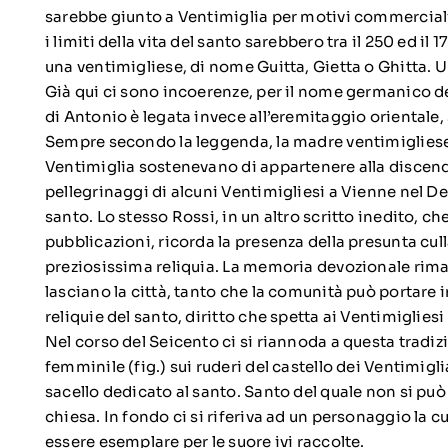
sarebbe giunto a Ventimiglia per motivi commerciali
i limiti della vita del santo sarebbero tra il 250 ed i
una ventimigliese, di nome Guitta, Gietta o Ghitta. 
Già qui ci sono incoerenze, per il nome germanico de
di Antonio è legata invece all’eremitaggio orientale, 
Sempre secondo la leggenda, la madre ventimigliese sa
Ventimiglia sostenevano di appartenere alla discenden
pellegrinaggi di alcuni Ventimigliesi a Vienne nel Del
santo. Lo stesso Rossi, in un altro scritto inedito, 
pubblicazioni, ricorda la presenza della presunta cull
preziosissima reliquia. La memoria devozionale rim
lasciano la città, tanto che la comunità può portare 
reliquie del santo, diritto che spetta ai Ventimiglie
Nel corso del Seicento ci si riannoda a questa tradi
femminile (fig.) sui ruderi del castello dei Ventimig
sacello dedicato al santo. Santo del quale non si può 
chiesa. In fondo ci si riferiva ad un personaggio la
essere esemplare per le suore ivi raccolte.