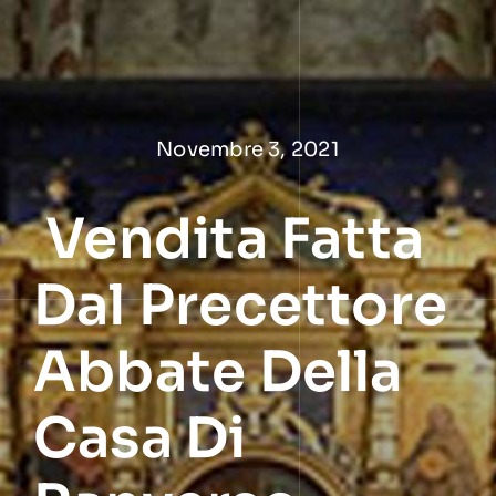
Salta
al
contenuto
Novembre 3, 2021
Vendita Fatta
Dal Precettore
Abbate Della
Casa Di