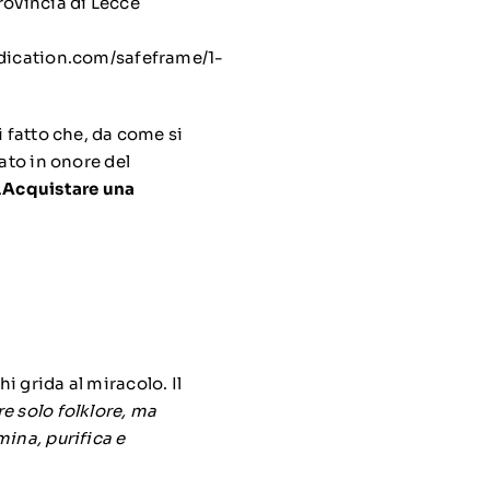
rovincia di Lecce
ication.com/safeframe/1-
i fatto che, da come si
ato in onore del
.
Acquistare una
hi grida al miracolo. Il
e solo folklore, ma
mina, purifica e