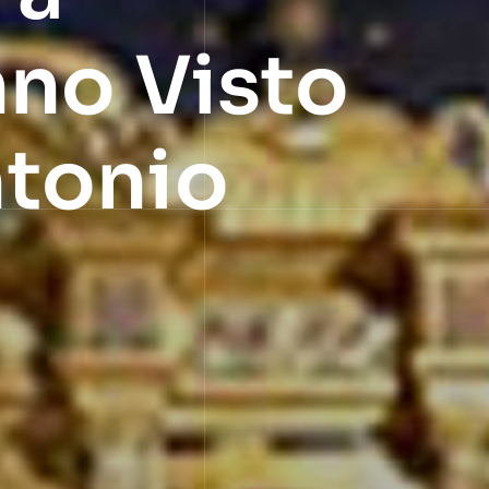
nno Visto
ntonio