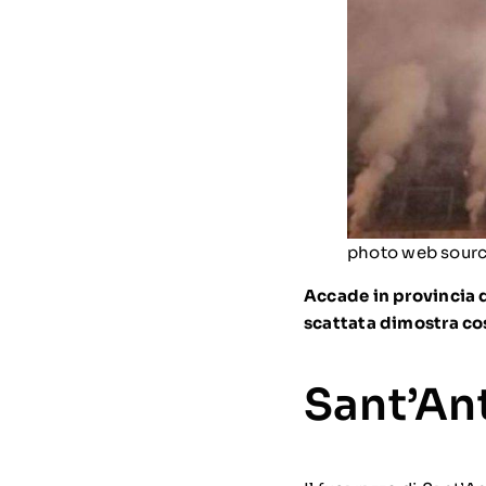
photo web source
Accade in provincia d
scattata dimostra co
Sant’An