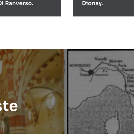
Di Ranverso.
Dionay.
ste