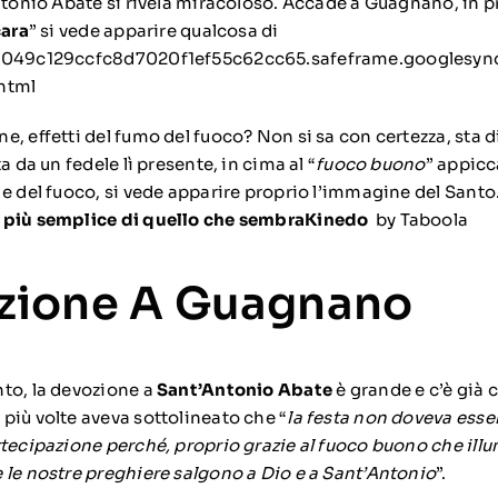
Antonio Abate si rivela miracoloso. Accade a Guagnano, in p
cara
” si vede apparire qualcosa di
0e049c129ccfc8d7020f1ef55c62cc65.safeframe.googlesynd
html
, effetti del fumo del fuoco? Non si sa con certezza, sta d
a da un fedele lì presente, in cima al “
fuoco buono
” appicc
e del fuoco, si vede apparire proprio l’immagine del Santo
 più semplice di quello che sembra
Kinedo
by Taboola
izione A Guagnano
to, la devozione a
Sant’Antonio Abate
è grande e c’è già c
più volte aveva sottolineato che “
la festa non doveva esser
tecipazione perché, proprio grazie al fuoco buono che illu
 le nostre preghiere salgono a Dio e a Sant’Antonio
”.