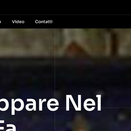
e
Video
Contatti
ppare Nel
Fa