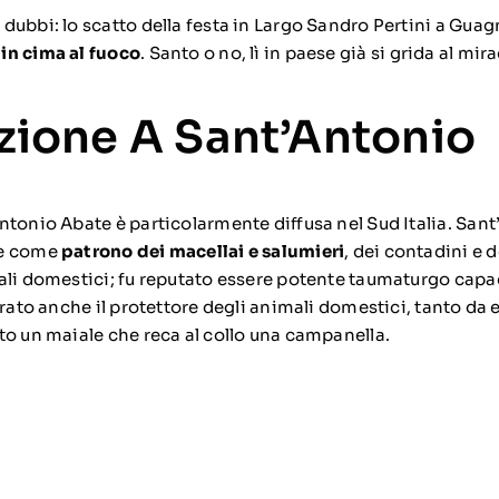
dubbi: lo scatto della festa in Largo Sandro Pertini a Gua
in cima al fuoco
. Santo o no, lì in paese già si grida al mir
zione A Sant’Antonio
ntonio Abate
è particolarmente diffusa nel Sud Italia. San
te come
patrono dei macellai e salumieri
, dei contadini e 
ali domestici; fu reputato essere potente taumaturgo capac
erato anche il protettore degli animali domestici, tanto da
to un maiale che reca al collo una campanella.