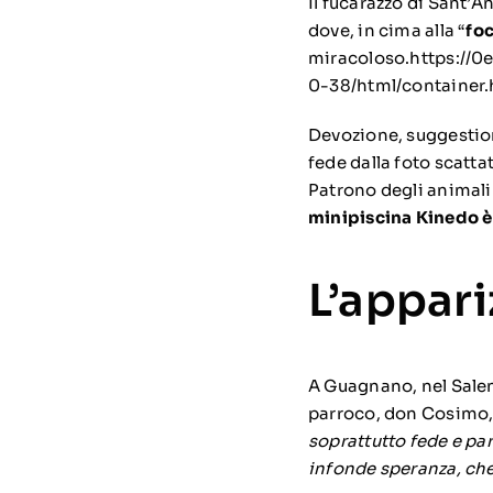
Il fucarazzo di Sant’
dove, in cima alla “
fo
miracoloso.https://
0-38/html/container.
Devozione, suggestione
fede dalla foto scattat
Patrono degli animali 
minipiscina Kinedo è
L’appar
A Guagnano, nel Salen
parroco, don Cosimo, 
soprattutto fede e par
infonde speranza, che