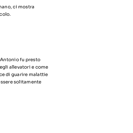
gnano, ci mostra
acolo.
t’Antonio fu presto
degli allevatori e come
e di guarire malattie
 essere solitamente