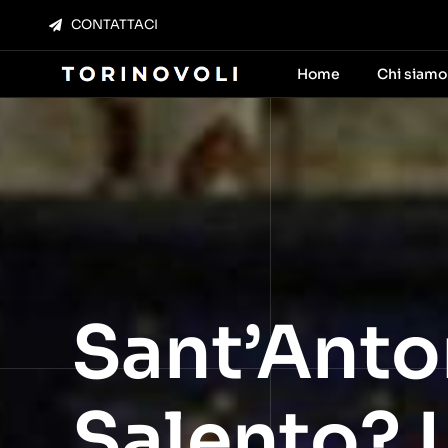
Salta
CONTATTACI
al
contenuto
Home
Chi siamo
Sant’Anto
Salento? 