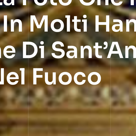
 In Molti Ha
e Di Sant’A
Nel Fuoco