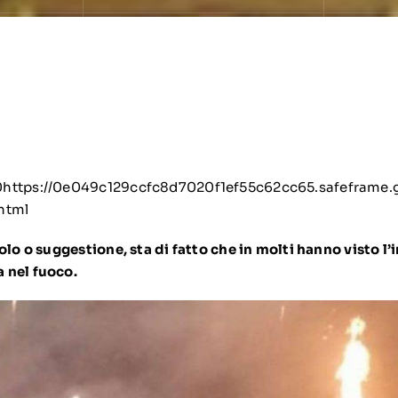
https://0e049c129ccfc8d7020f1ef55c62cc65.safeframe.g
html
colo o suggestione, sta di fatto che in molti hanno visto l
 nel fuoco.