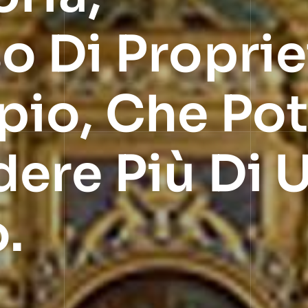
 Di Proprie
io, Che Po
re Più Di 
.