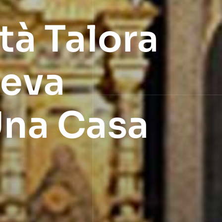
tà Talora
teva
Una Casa