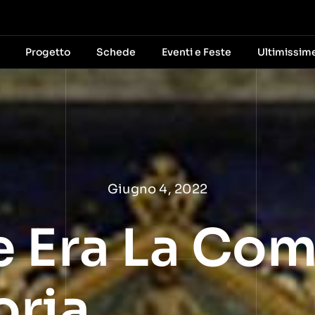
Progetto
Schede
Eventi e Feste
Ultimissim
Giugno 4, 2022
e Era La C
ria,