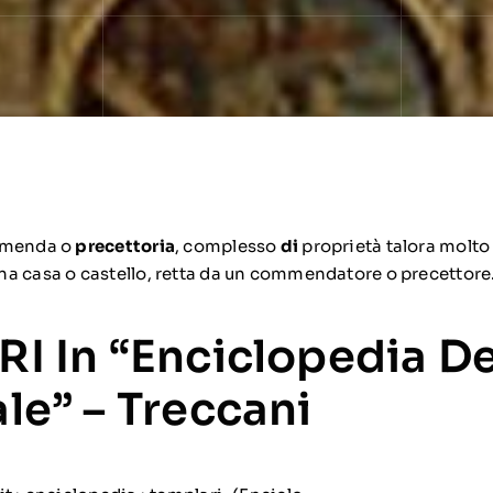
ommenda o
precettoria
, complesso
di
proprietà talora molto
na casa o castello, retta da un commendatore o precettore
I In “Enciclopedia Del
le” – Treccani