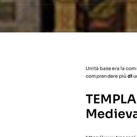
Unità base era la c
comprendere più
di
u
TEMPLAR
Medieva