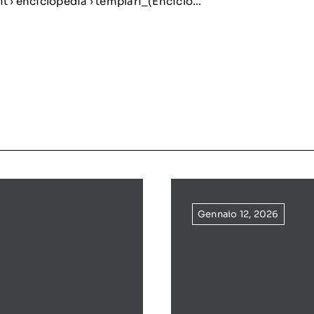
it › enciclopedia › templari_(Enciclo…
Gennaio 12, 2026