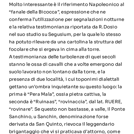
Molto interessante è il riferimento Napoleonico al
“fanale della Bicocca”, espressione che ne
conferma l’utilizzazione per segnalazioni notturne
e la relativa testimonianza riportata da R.Dosio
nel suo studio su Segusium, per la quale lo stesso
ha potuto rilevare da una cartolina la struttura del
focolare che si ergeva in cima alla torre.
A testimonianza delle turbolenze di quei secoli
stanno le ossa di cavalli che a volte emergono dal
suolo lavorato non lontano dalla torre, e la
presenza di due località, i cui toponimi dialettali
gettano un’ombra inquietante su questo luogo: la
prima è “Pera Mala”, ossia pietra cattiva, la
seconda è “Ruinaas”, “rovinaccia”, dal lat. RUERE,
“rovinare”. Se questo non bastasse, a valle, il Ponte
Sanchino, u Sanchin, denominazione forse
derivata da San Quinto, rievoca il leggendario
brigantaggio che vi si praticava d’attorno, come