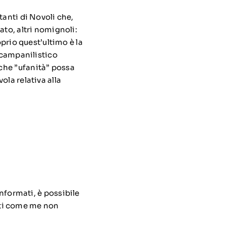
tanti di Novoli che,
ato, altri nomignoli:
oprio quest’ultimo è la
o campanilistico
 che ”ufanità” possa
ola relativa alla
nformati, è possibile
lti come me non