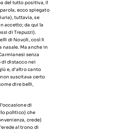
del tutto positiva, il
 parola, ecco spiegato
uria), tuttavia, se
 accetto; da qui la
ssi di Trepuzzi).
li di Novoli, così li
ta nasale. Ma anche in
(Carmianesi senza
 di distacco nei
iù e, d’altro canto
, non suscitava certo
come dire belli,
 l’occasione di
lo politico) che
convenienza, crede)
’erede al trono di