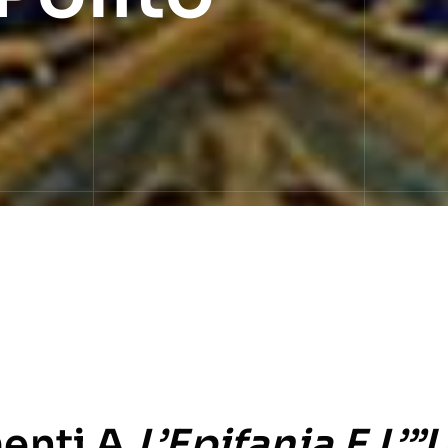
enti A
L’Epifania E L’