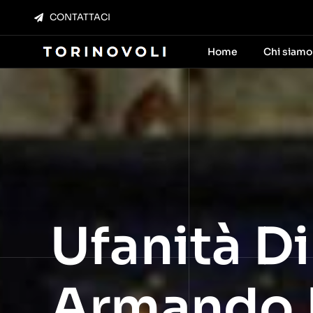
Salta
CONTATTACI
al
contenuto
Home
Chi siamo
Ufanità Di
Armando 