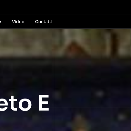
e
Video
Contatti
eto E