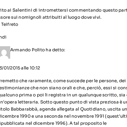
ito ai Salentini di intromettersi commentando questo parti
sore sui nomignoli attribuiti al luogo dove vivi.
o Teifreto
ndi
Armando Polito
ha detto:
3/01/2015 alle 10:12
Premetto che raramente, come succede per le persone, dei
estimonianze che non siano orali e che, perciò, essi si co
ualcuno prima o poi li registra in un qualunque scritto, sia
n’opera letteraria. Sotto questo punto di vista preziosa è 
itolo Babbarabbà, agenda allegata al Quotidiano, uscita un
icembre 1990 e una seconda nel novembre 1991 (quest’ulti
ipubblicata nel dicembre 1996). A tal proposito le