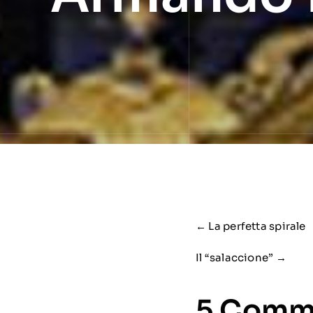
← La perfetta spirale
Il “salaccione” →
5 Comm