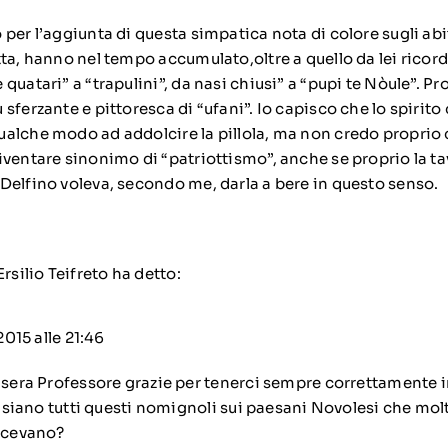
o per l’aggiunta di questa simpatica nota di colore sugli abi
utta, hanno nel tempo accumulato,oltre a quello da lei ricord
 quatari” a “trapulini”, da nasi chiusi” a “pupi te Nòule”. Pr
ù sferzante e pittoresca di “ufani”. Io capisco che lo spirit
ualche modo ad addolcire la pillola, ma non credo proprio
diventare sinonimo di “patriottismo”, anche se proprio la tav
 Delfino voleva, secondo me, darla a bere in questo senso.
Ersilio Teifreto
ha detto:
2015 alle 21:46
era Professore grazie per tenerci sempre correttamente i
 siano tutti questi nomignoli sui paesani Novolesi che mo
cevano?