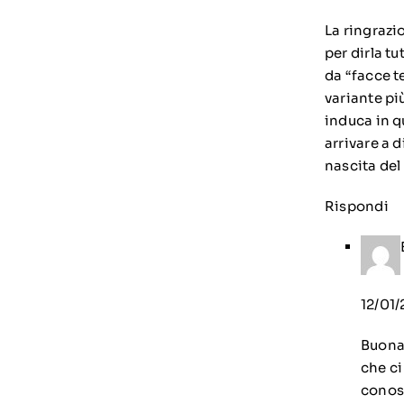
La ringrazi
per dirla t
da “facce te
variante pi
induca in q
arrivare a 
nascita del
Rispondi
12/01/
Buonas
che ci
conos