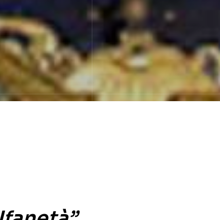
”ufanetà”