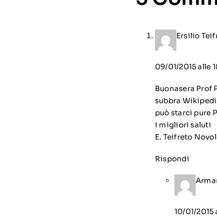
Ersilio Tei
09/01/2015 alle 1
Buonasera Prof P
subbra Wikipedia,
può starci pure 
I migliori saluti
E. Teifreto Novo
Rispondi
Arman
10/01/2015 a