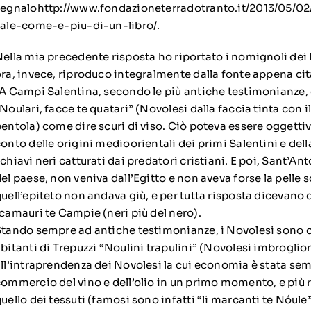
segnalo
http://www.fondazioneterradotranto.it/2013/05/
vale-come-e-piu-di-un-libro/
.
ella mia precedente risposta ho riportato i nomignoli dei
ra, invece, riproduco integralmente dalla fonte appena cit
A Campi Salentina, secondo le più antiche testimonianze, 
Noulari, facce te quatari” (Novolesi dalla faccia tinta con i
entola) come dire scuri di viso. Ciò poteva essere oggett
onto delle origini medioorientali dei primi Salentini e dell
chiavi neri catturati dai predatori cristiani. E poi, Sant’A
el paese, non veniva dall’Egitto e non aveva forse la pelle 
uell’epiteto non andava giù, e per tutta risposta dicevano
camauri te Campie (neri più del nero).
tando sempre ad antiche testimonianze, i Novolesi sono 
bitanti di Trepuzzi “Noulini trapulini” (Novolesi imbroglion
ll’intraprendenza dei Novolesi la cui economia è stata sem
ommercio del vino e dell’olio in un primo momento, e più
uello dei tessuti (famosi sono infatti “li marcanti te Nóule”