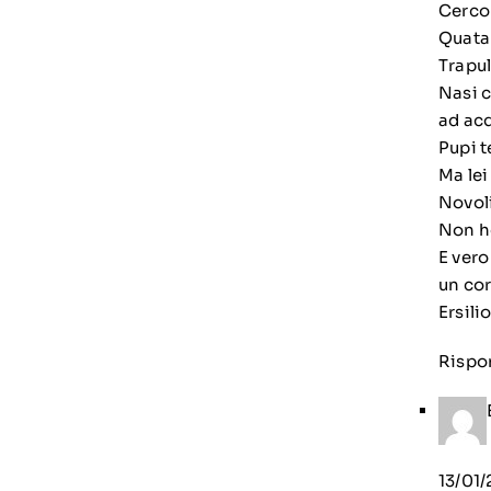
Cerco 
Quatar
Trapul
Nasi c
ad acq
Pupi t
Ma lei
Novol
Non ho
E vero
un cor
Ersili
Rispo
13/01/