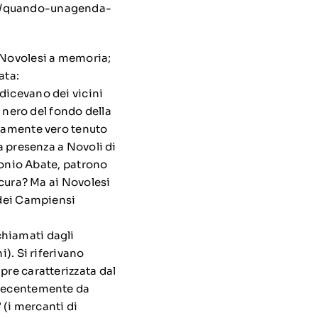
02/quando-unagenda-
 Novolesi a memoria;
ata:
dicevano dei vicini
l nero del fondo della
ivamente vero tenuto
a presenza a Novoli di
ntonio Abate, patrono
scura? Ma ai Novolesi
 dei Campiensi
chiamati dagli
i). Si riferivano
pre caratterizzata dal
 recentemente da
 (i mercanti di