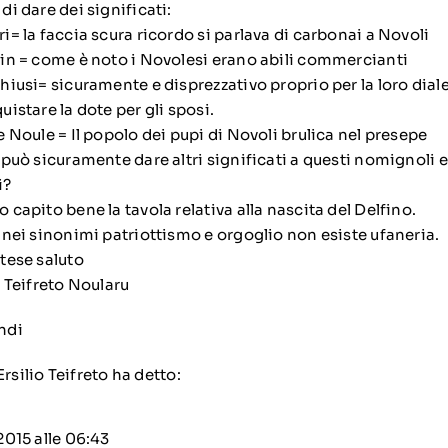
di dare dei significati:
i= la faccia scura ricordo si parlava di carbonai a Novoli
in = come è noto i Novolesi erano abili commercianti
hiusi= sicuramente e disprezzativo proprio per la loro dial
uistare la dote per gli sposi.
e Noule = Il popolo dei pupi di Novoli brulica nel presepe
 può sicuramente dare altri significati a questi nomignoli e
i?
 capito bene la tavola relativa alla nascita del Delfino.
 nei sinonimi patriottismo e orgoglio non esiste ufaneria.
tese saluto
o Teifreto Noularu
ndi
Ersilio Teifreto
ha detto:
2015 alle 06:43