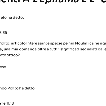
freto
ha detto:
8:35
olito, articolo interessante specie pe nui Noulini ca ne ng
 una mia domanda oltre a tutti i significati segnalati da le
Patriottico?
lese
do Polito
ha detto:
lle 11:18