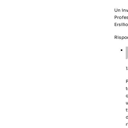
Un inv
Profes
Ersili
Rispo
1
t
q
u
t
d
r