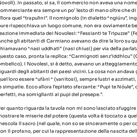
ovoli). In passato, si sa, il commercio non aveva una nomea 
ommerciante era sempre un po’ lesto di mano oltre che di
llora quel “trapulini”. Il nomignolo (in dialetto “ngiúru”, ingi
ure rispecchiava un luogo comune, non era ovviamente ben
eazione immediata dei Novolesi: “Fessianti te Tripuzze” (Fe
nche gli abitanti di Carmiano avevano da dire la loro su quel
hiamavano “nasi uddhati” (nasi chiusi) per via della parla
uesto caso, pronta la replica: “Carmignoti senz’iddhìcu” 
mbelico). I Novolesi, si è detto, avevano un atteggiamento
iguardi degli abitanti dei paesi vicini. La cosa non andava g
uel loro essere “ufàni “ (vanitosi), sempre lustri e azzimati
e simpatie. Ecco allora l’epiteto sferzante: “Pupi te Nóule”, 
erfetti, ma somiglianti ai pupi del presepe.”.
er quanto riguarda la tavola non mi sono lasciato sfuggire
ostrare le miserie del potere (questa volta è toccato a quel
escola il sacro (nel quale, non so se sinceramente o per 
on il profano, per cui la rappresentazione della nascita dell