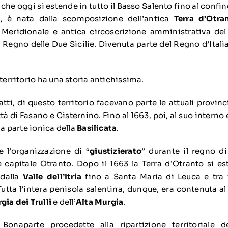
, che oggi si estende in tutto il Basso
Salento
fino al confine
i, è nata dalla scomposizione dell’antica
Terra d’Otra
a Meridionale e antica circoscrizione amministrativa del
Regno delle Due Sicilie. Divenuta parte del Regno d’Italia
 territorio ha una storia antichissima.
fatti, di questo territorio facevano parte le attuali provin
ittà di Fasano e Cisternino. Fino al 1663, poi, al suo intern
la parte ionica della
Basilicata
.
e l’organizzazione di “
giustizierato
” durante il regno di
 capitale
Otranto
. Dopo il 1663 la Terra d’Otranto si e
 dalla
Valle dell’Itria
fino a
Santa Maria di Leuca
e tra 
 Tutta l’intera penisola salentina, dunque, era contenuta a
gia dei Trulli
e dell’
Alta Murgia
.
 Bonaparte
procedette alla ripartizione territoriale 