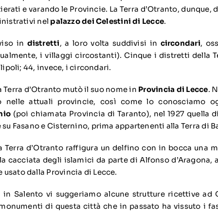
ierati e varando le Provincie. La Terra d’Otranto, dunque, 
nistrativi nel
palazzo dei Celestini di Lecce
.
iviso in
distretti
, a loro volta suddivisi in
circondari
, os
lmente, i villaggi circostanti). Cinque i distretti della 
lipoli; 44, invece, i circondari.
la Terra d’Otranto mutò il suo nome in
Provincia di Lecce
. 
iso nelle attuali provincie, così come lo conosciamo 
nio
(poi chiamata Provincia di Taranto), nel 1927 quella d
 su Fasano e Cisternino, prima appartenenti alla Terra di Ba
 Terra d’Otranto raffigura un delfino con in bocca una 
la cacciata degli islamici da parte di Alfonso d’Aragona, 
usato dalla Provincia di Lecce.
a in Salento vi suggeriamo
alcune strutture ricettive ad
i monumenti di questa città che in passato ha vissuto i fa