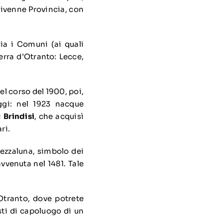
divenne Provincia, con
sia i Comuni (ai quali
Terra d’Otranto: Lecce,
Nel corso del 1900, poi,
oggi: nel 1923 nacque
i
Brindisi
, che acquisì
ri.
mezzaluna, simbolo dei
avvenuta nel 1481. Tale
 Otranto
, dove potrete
sti di capoluogo di un