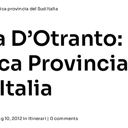
a D’Otranto:
ca Provincia
Italia
g 10, 2012 in
Itinerari
|
0 comments