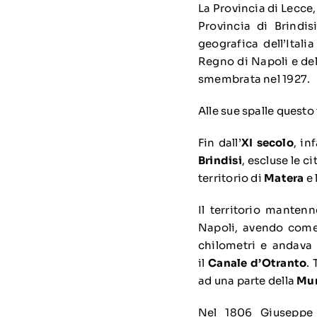
La Provincia di
Lecce
Provincia di Brindis
geografica dell’Itali
Regno di Napoli e del 
smembrata nel 1927.
Alle sue spalle questo
Fin dall’
XI secolo
, in
Brindisi
, escluse le c
territorio di
Matera
e 
Il territorio mantenn
Napoli, avendo come
chilometri e andava
il
Canale d’Otranto
.
ad una parte della
Mur
Nel 1806
Giuseppe