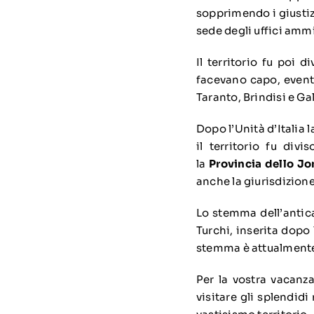
sopprimendo i giustiz
sede degli uffici ammi
Il territorio fu poi d
facevano capo, eventua
Taranto, Brindisi e Gal
Dopo l’Unità d’Italia 
il territorio fu div
la
Provincia dello Jo
anche la giurisdizione
Lo stemma dell’antica
Turchi, inserita dopo 
stemma è attualmente 
Per la vostra vacanz
visitare gli splendid