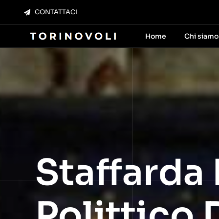
Salta
CONTATTACI
al
contenuto
Home
Chi siamo
Staffarda
Polittico