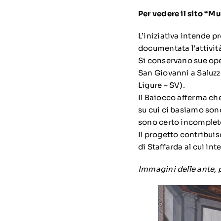
Per vedere il sito “M
L’iniziativa intende 
documentata l’attività 
Si conservano sue oper
San Giovanni a Saluzzo
Ligure – SV).
Il Baiocco afferma ch
su cui ci basiamo sono
sono certo incomplete 
Il progetto contribuis
di Staffarda al cui in
Immagini delle ante, p