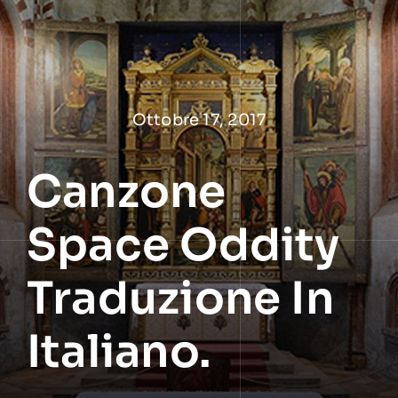
Salta
al
contenuto
Ottobre 17, 2017
Canzone
Space Oddity
Traduzione In
Italiano.