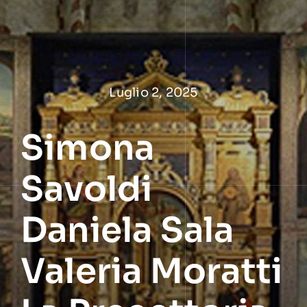
Salta
al
contenuto
Luglio 2, 2025
Simona
Savoldi
Daniela Sala
Valeria Moratti