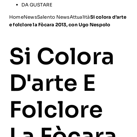
DA GUSTARE
Home
News
Salento News
Attualità
Si colora d'arte
e folclore la Fòcara 2013, con Ugo Nespolo
Si Colora
D'arte E
Folclore
La Fòcara