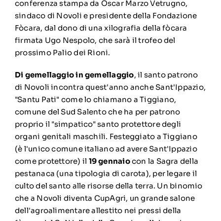
conferenza stampa da Oscar Marzo Vetrugno,
sindaco di Novoli e presidente della Fondazione
Fòcara, dal dono di una xilografia della fòcara
firmata Ugo Nespolo, che sarà il trofeo del
prossimo Palio dei Rioni.
Di gemellaggio in gemellaggio
, il santo patrono
di Novoli incontra quest'anno anche Sant'Ippazio,
"Santu Pati" come lo chiamano a Tiggiano,
comune del Sud Salento che ha per patrono
proprio il "simpatico" santo protettore degli
organi genitali maschili. Festeggiato a Tiggiano
(è l'unico comune italiano ad avere Sant'Ippazio
come protettore) il
19 gennaio
con la Sagra della
pestanaca (una tipologia di carota), per legare il
culto del santo alle risorse della terra. Un binomio
che a Novoli diventa CupAgri, un grande salone
dell'agroalimentare allestito nei pressi della