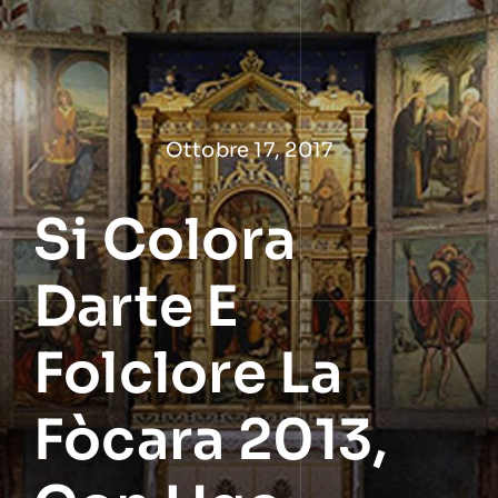
Salta
al
contenuto
Ottobre 17, 2017
Si Colora
Darte E
Folclore La
Fòcara 2013,