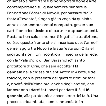
chiamato a rafforzare il binomio tradizione e arte
contemporanea sul quale sembra puntare la
Fondazione Fòcara di Novoli, per passare "dalla
festa all'evento", slogan già in voga da qualche
anno e che sembra ormai compiuto, grazie a un
cartellone ricchissimo di partner e appuntamenti.
Restano ben saldi i momenti legati alla tradizione,
ed è su questo fronte che si inserisce quest'anno il
gemellaggio tra Novoli e la sua festa con Oria e i
suoi gonfaloni. Un incontro all'insegna della fede,
con la "Pala d'oro di San Barsanofio", santo
protettore di Oria, che sarà accolta il
13
gennaio
nella chiesa di Sant'Antonio Abate, e del
folclore, con la presenza dei quattro rioni oritani
e, novità dell'ultima ora, anche degli arcieri, che
lanceranno i dardi infuocati per dare il là, il
16
gennaio
, alla pirotecnica accensione del falò. Una
presenza ricambiata, come annunciato in