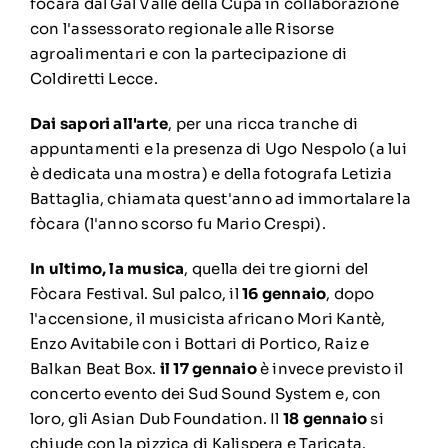
fòcara dal Gal Valle della Cupa in collaborazione
con l'assessorato regionale alle Risorse
agroalimentari e con la partecipazione di
Coldiretti Lecce.
Dai sapori all'arte
, per una ricca tranche di
appuntamenti e la presenza di Ugo Nespolo (a lui
è dedicata una mostra) e della fotografa Letizia
Battaglia, chiamata quest'anno ad immortalare la
fòcara (l'anno scorso fu Mario Crespi).
In ultimo, la musica
, quella dei tre giorni del
Fòcara Festival. Sul palco, il
16 gennaio
, dopo
l'accensione, il musicista africano Mori Kantè,
Enzo Avitabile con i Bottari di Portico, Raiz e
Balkan Beat Box.
il 17 gennaio
è invece previsto il
concerto evento dei Sud Sound System e, con
loro, gli Asian Dub Foundation. Il
18 gennaio
si
chiude con la pizzica di Kalispera e Taricata.