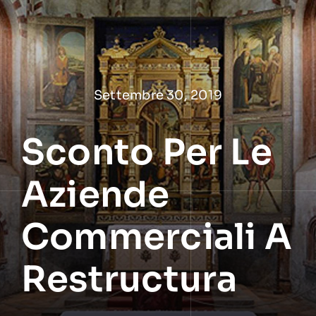
Salta
al
contenuto
Settembre 30, 2019
Sconto Per Le
Aziende
Commerciali A
Restructura