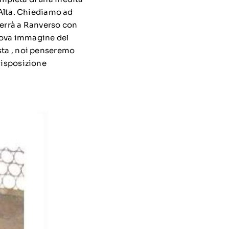
 Alta. Chiediamo ad
terrà a Ranverso con
nuova immagine del
sta , noi penseremo
disposizione