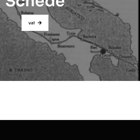
Schede
vai