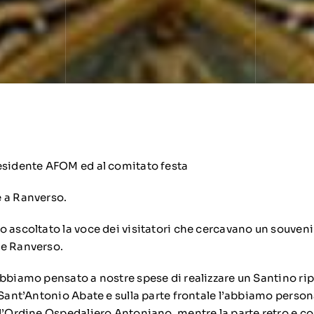
esidente AFOM ed al comitato festa
 a Ranverso.
 ascoltato la voce dei visitatori che cercavano un souveni
se Ranverso.
abbiamo pensato a nostre spese di realizzare un Santino 
i Sant’Antonio Abate e sulla parte frontale l’abbiamo perso
ll’Ordine Ospedaliero Antoniano, mentre la parte retro e c