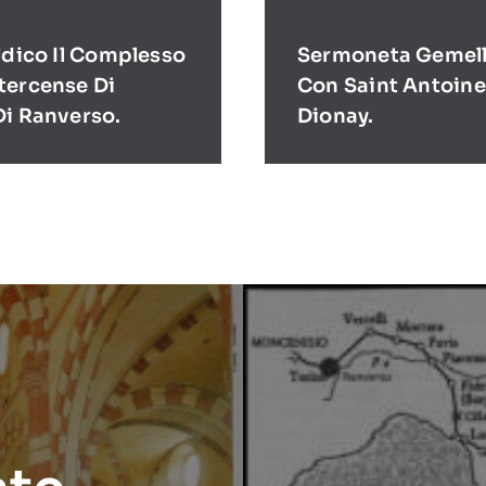
ldico Il Complesso
Sermoneta Gemell
tercense Di
Con Saint Antoine
Di Ranverso.
Dionay.