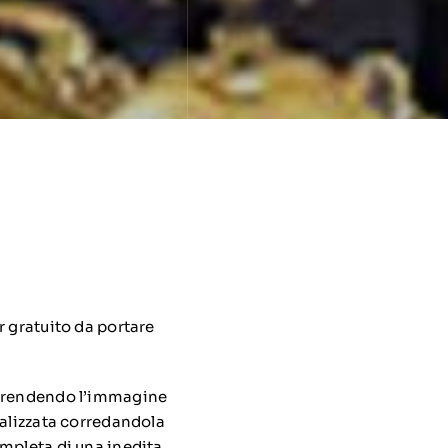
r gratuito da portare
riprendendo l’immagine
nalizzata corredandola
ompleta di una inedita