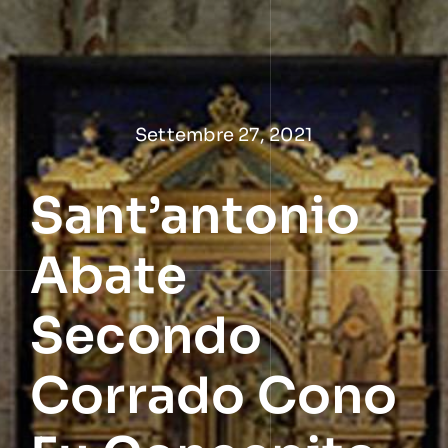
Salta
al
contenuto
Settembre 27, 2021
Sant’antonio
Abate
Secondo
Corrado Cono