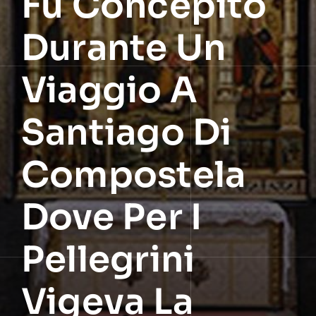
Fu Concepito
Durante Un
Viaggio A
Santiago Di
Compostela
Dove Per I
Pellegrini
Vigeva La