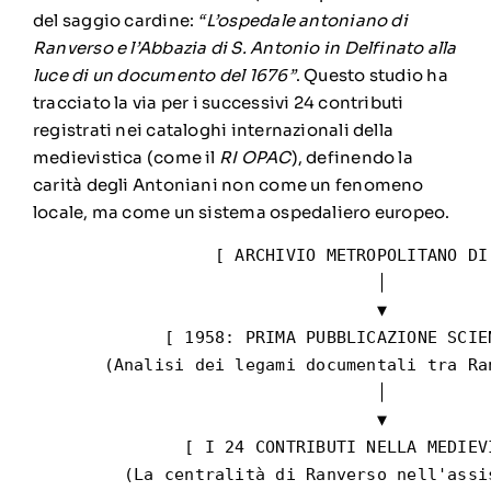
del saggio cardine:
“L’ospedale antoniano di
Ranverso e l’Abbazia di S. Antonio in Delfinato alla
luce di un documento del 1676”
. Questo studio ha
tracciato la via per i successivi 24 contributi
registrati nei cataloghi internazionali della
medievistica (come il
RI OPAC
), definendo la
carità degli Antoniani non come un fenomeno
locale, ma come un sistema ospedaliero europeo.
                  [ ARCHIVIO METROPOLITANO DI 
                                  │

                                  ▼

             [ 1958: PRIMA PUBBLICAZIONE SCIEN
       (Analisi dei legami documentali tra Ra
                                  │

                                  ▼

               [ I 24 CONTRIBUTI NELLA MEDIEVI
         (La centralità di Ranverso nell'assis