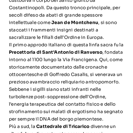
custodiva il corpo del Santo giunto da
Costantinopoli. Da questo tronco principale, per
secoli difeso da abati di grande spessore
intellettuale come
Jean de Montchenu
, si sono
staccati i frammenti insigni destinati a
sacralizzare le filiali dell’Ordine in Europa.
Il primo approdo italiano di questa linfa sacra fu la
Precettoria di Sant’Antonio di Ranverso
, fondata
intorno al 1100 lungo la Via Francigena. Qui, come
storicamente documentato dalle cronache
ottocentesche di Goffredo Casalis, si venerava un
prezioso avambraccio reliquiario antropomorfo.
Sebbene i sigilli siano stati infranti nelle
turbolenze post-soppressione dell’Ordine,
l’energia terapeutica del contatto fisico e dello
strofinamento sui malati di ergotismo ha segnato
per sempre il DNA del borgo piemontese.
Più a sud, la
Cattedrale di Tricarico
divenne un