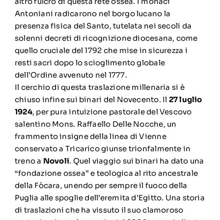
altro fulcro di questa rete ossea. I monaci
Antoniani radicarono nel borgo lucano la
presenza fisica del Santo, tutelata nei secoli da
solenni decreti di ricognizione diocesana, come
quello cruciale del 1792 che mise in sicurezza i
resti sacri dopo lo scioglimento globale
dell’Ordine avvenuto nel 1777.
Il cerchio di questa traslazione millenaria si è
chiuso infine sui binari del Novecento. Il
27 luglio
1924
, per pura intuizione pastorale del Vescovo
salentino Mons. Raffaello Delle Nocche, un
frammento insigne della linea di Vienne
conservato a Tricarico giunse trionfalmente in
treno a
Novoli
. Quel viaggio sui binari ha dato una
“fondazione ossea” e teologica al rito ancestrale
della Fòcara, unendo per sempre il fuoco della
Puglia alle spoglie dell’eremita d’Egitto. Una storia
di traslazioni che ha vissuto il suo clamoroso