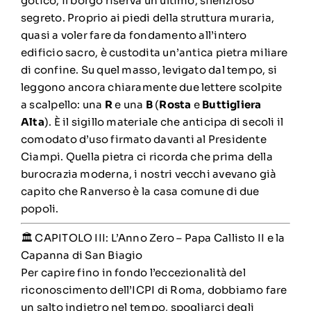
gotico, il borgo riserva un ultimo, silenzioso
segreto. Proprio ai piedi della struttura muraria,
quasi a voler fare da fondamento all’intero
edificio sacro, è custodita un’antica pietra miliare
di confine. Su quel masso, levigato dal tempo, si
leggono ancora chiaramente due lettere scolpite
a scalpello: una
R
e una
B
(
Rosta
e
Buttigliera
Alta
). È il sigillo materiale che anticipa di secoli il
comodato d’uso firmato davanti al Presidente
Ciampi. Quella pietra ci ricorda che prima della
burocrazia moderna, i nostri vecchi avevano già
capito che Ranverso è la casa comune di due
popoli.
🏛️ CAPITOLO III: L’Anno Zero – Papa Callisto II e la
Capanna di San Biagio
Per capire fino in fondo l’eccezionalità del
riconoscimento dell’ICPI di Roma, dobbiamo fare
un salto indietro nel tempo, spogliarci degli