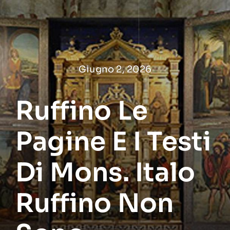
Salta
al
contenuto
Giugno 2, 2026
Ruffino Le
Pagine E I Testi
Di Mons. Italo
Ruffino Non