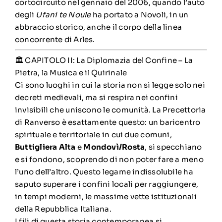
cortocircuito nel gennaio del 2006, quando l’auto
degli
Ufani te Noule
ha portato a Novoli, in un
abbraccio storico, anche il corpo della linea
concorrente di Arles.
🏛️ CAPITOLO II: La Diplomazia del Confine – La
Pietra, la Musica e il Quirinale
Ci sono luoghi in cui la storia non si legge solo nei
decreti medievali, ma si respira nei confini
invisibili che uniscono le comunità. La Precettoria
di Ranverso è esattamente questo: un baricentro
spirituale e territoriale in cui due comuni,
Buttigliera Alta
e
Mondovì/Rosta
, si specchiano
e si fondono, scoprendo di non poter fare a meno
l’uno dell’altro. Questo legame indissolubile ha
saputo superare i confini locali per raggiungere,
in tempi moderni, le massime vette istituzionali
della Repubblica Italiana.
I fili di questa storia contemporanea si