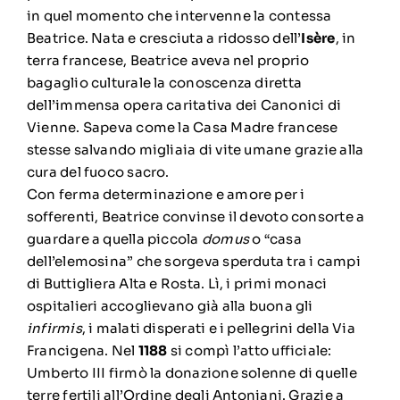
in quel momento che intervenne la contessa
Beatrice. Nata e cresciuta a ridosso dell’
Isère
, in
terra francese, Beatrice aveva nel proprio
bagaglio culturale la conoscenza diretta
dell’immensa opera caritativa dei Canonici di
Vienne. Sapeva come la Casa Madre francese
stesse salvando migliaia di vite umane grazie alla
cura del fuoco sacro.
Con ferma determinazione e amore per i
sofferenti, Beatrice convinse il devoto consorte a
guardare a quella piccola
domus
o “casa
dell’elemosina” che sorgeva sperduta tra i campi
di Buttigliera Alta e Rosta. Lì, i primi monaci
ospitalieri accoglievano già alla buona gli
infirmis
, i malati disperati e i pellegrini della Via
Francigena. Nel
1188
si compì l’atto ufficiale:
Umberto III firmò la donazione solenne di quelle
terre fertili all’Ordine degli Antoniani. Grazie a