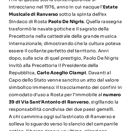
intrecciano nel 1976, anno in cui nacque l’
Estate
Musicale di Ranverso
sotto la spinta dell’ex
Sindaco di Rosta
Paolo De Nigris
. Quella rassegna
trasformò le navate gotiche e il sagrato della
Precettoria nella cattedrale della grande musica
internazionale, dimostrando che la cultura poteva
essere il collante perfetto del territorio. Anni
dopo, sulla scia di quel prestigio, Paolo De Nigris
invitò alla Precettoria il Presidente della
Repubblica,
Carlo Azeglio Ciampi
. Davanti al
Capo dello Stato venne sancito un atto dal valore
simbolico immenso: il tracciamento dei confini in
comodato d’uso a Rosta per l’immobile al
numero
39 di Via Sant’Antonio di Ranverso
, sigillando la
responsabilità condivisa dei due paesi gemelli.
A chi cammina oggi sul lastricato di Ranverso e
solleva lo sguardo verso lo slancio del campanile