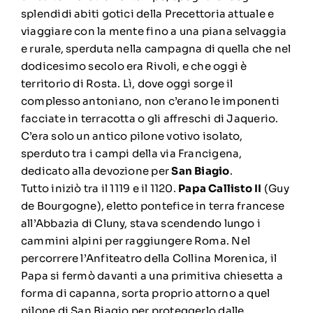
splendidi abiti gotici della Precettoria attuale e
viaggiare con la mente fino a una piana selvaggia
e rurale, sperduta nella campagna di quella che nel
dodicesimo secolo era Rivoli, e che oggi è
territorio di Rosta. Lì, dove oggi sorge il
complesso antoniano, non c’erano le imponenti
facciate in terracotta o gli affreschi di Jaquerio.
C’era solo un antico pilone votivo isolato,
sperduto tra i campi della via Francigena,
dedicato alla devozione per
San Biagio
.
Tutto iniziò tra il 1119 e il 1120.
Papa Callisto II
(Guy
de Bourgogne), eletto pontefice in terra francese
all’Abbazia di Cluny, stava scendendo lungo i
cammini alpini per raggiungere Roma. Nel
percorrere l’Anfiteatro della Collina Morenica, il
Papa si fermò davanti a una primitiva chiesetta a
forma di capanna, sorta proprio attorno a quel
pilone di San Biagio per proteggerlo dalle