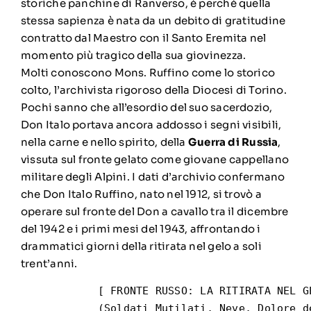
storiche panchine di Ranverso, è perché quella
stessa sapienza è nata da un debito di gratitudine
contratto dal Maestro con il Santo Eremita nel
momento più tragico della sua giovinezza.
Molti conoscono Mons. Ruffino come lo storico
colto, l’archivista rigoroso della Diocesi di Torino.
Pochi sanno che all’esordio del suo sacerdozio,
Don Italo portava ancora addosso i segni visibili,
nella carne e nello spirito, della
Guerra di Russia
,
vissuta sul fronte gelato come giovane cappellano
militare degli Alpini. I dati d’archivio confermano
che Don Italo Ruffino, nato nel 1912, si trovò a
operare sul fronte del Don a cavallo tra il dicembre
del 1942 e i primi mesi del 1943, affrontando i
drammatici giorni della ritirata nel gelo a soli
trent’anni.
            [ FRONTE RUSSO: LA RITIRATA NEL GE
            (Soldati Mutilati, Neve, Dolore de