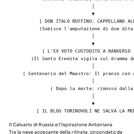
                              │

                              ▼

           [ DON ITALO RUFFINO: CAPPELLANO ALP
           (Subisce l'amputazione di due dita 
                              │

                              ▼

            [ L'EX VOTO CUSTODITO A RANVERSO ]
        (Il Santo Eremita vigila sul dramma de
                              │

     ( Centenario del Maestro: Il pranzo con A
                              │

               ( Dopo la morte: rimosso dalla 
                              │

                              ▼

Il Calvario di Russia e l’Ispirazione Antoniana
Tra la neve accecante della ritirata, circondato da