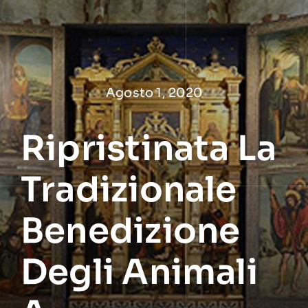
Salta
al
contenuto
Agosto 1, 2020
Ripristinata La
Tradizionale
Benedizione
Degli Animali