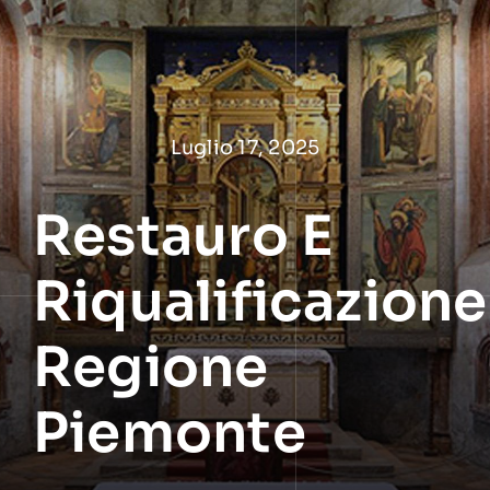
Salta
al
contenuto
Luglio 17, 2025
Restauro E
Riqualificazione
Regione
Piemonte