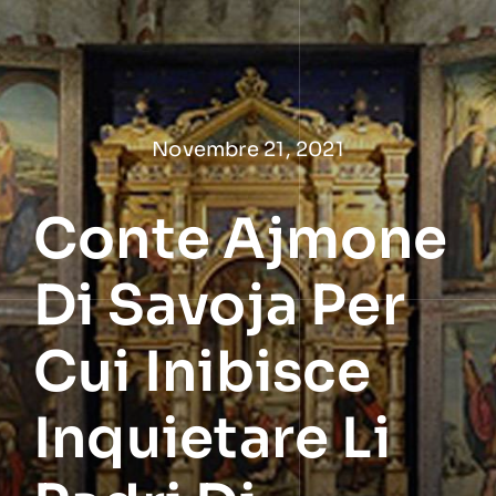
Salta
al
contenuto
Novembre 21, 2021
Conte Ajmone
Di Savoja Per
Cui Inibisce
Inquietare Li