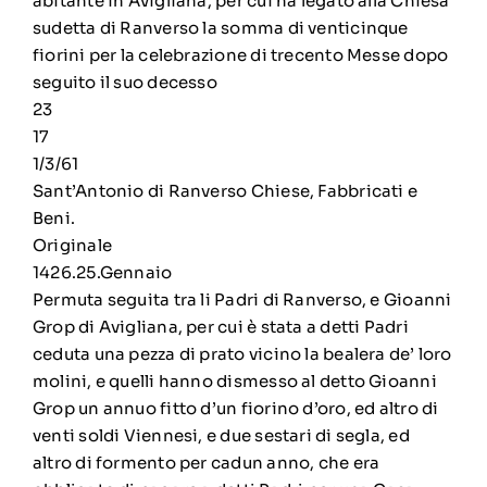
abitante in Avigliana, per cui ha legato alla Chiesa
sudetta di Ranverso la somma di venticinque
fiorini per la celebrazione di trecento Messe dopo
seguito il suo decesso
23
17
1/3/61
Sant’Antonio di Ranverso Chiese, Fabbricati e
Beni.
Originale
1426.25.Gennaio
Permuta seguita tra li Padri di Ranverso, e Gioanni
Grop di Avigliana, per cui è stata a detti Padri
ceduta una pezza di prato vicino la bealera de’ loro
molini, e quelli hanno dismesso al detto Gioanni
Grop un annuo fitto d’un fiorino d’oro, ed altro di
venti soldi Viennesi, e due sestari di segla, ed
altro di formento per cadun anno, che era