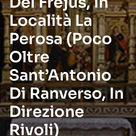
Del Frejus, In
Località La
Perosa (poco
Oltre
Sant’Antonio
Di Ranverso, In
Direzione
Rivoli)