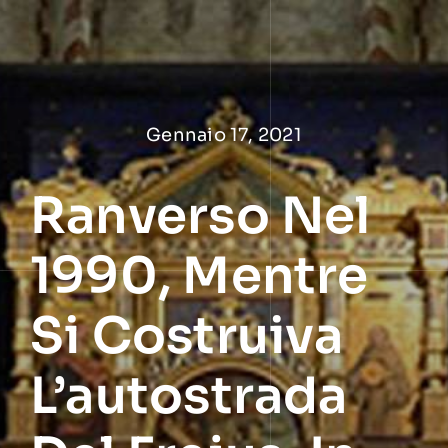
Salta
al
contenuto
Gennaio 17, 2021
Ranverso Nel
1990, Mentre
Si Costruiva
L’autostrada