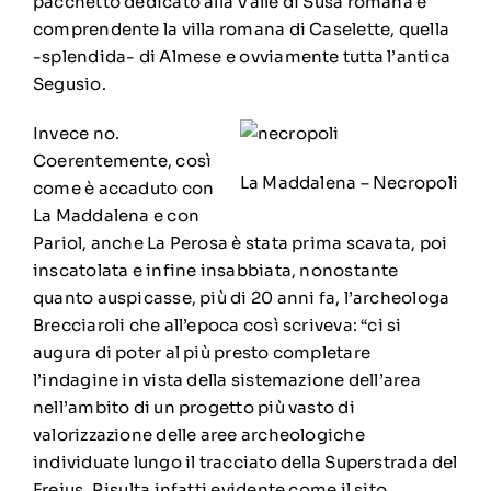
pacchetto dedicato alla Valle di Susa romana e
comprendente la villa romana di Caselette, quella
-splendida- di Almese e ovviamente tutta l’antica
Segusio.
Invece no.
Coerentemente, così
La Maddalena – Necropoli
come è accaduto con
La Maddalena e con
Pariol, anche La Perosa è stata prima scavata, poi
inscatolata e infine insabbiata, nonostante
quanto auspicasse, più di 20 anni fa, l’archeologa
Brecciaroli che all’epoca così scriveva: “ci si
augura di poter al più presto completare
l’indagine in vista della sistemazione dell’area
nell’ambito di un progetto più vasto di
valorizzazione delle aree archeologiche
individuate lungo il tracciato della Superstrada del
Frejus. Risulta infatti evidente come il sito