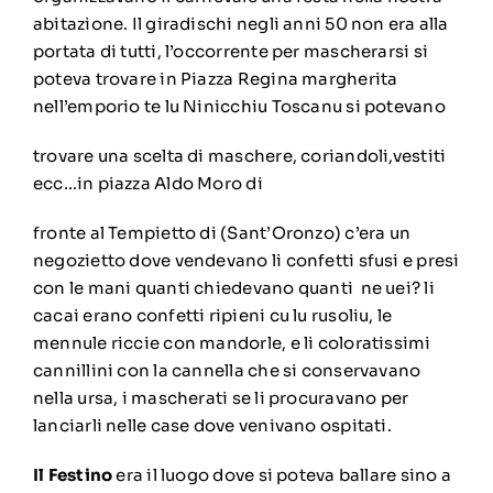
abitazione. Il giradischi negli anni 50 non era alla
portata di tutti, l’occorrente per mascherarsi si
poteva trovare in Piazza Regina margherita
nell’emporio te lu Ninicchiu Toscanu si potevano
trovare una scelta di maschere, coriandoli,vestiti
ecc…in piazza Aldo Moro di
fronte al Tempietto di (Sant’Oronzo) c’era un
negozietto dove vendevano li confetti sfusi e presi
con le mani quanti chiedevano quanti ne uei? li
cacai erano confetti ripieni cu lu rusoliu, le
mennule riccie con mandorle, e li coloratissimi
cannillini con la cannella che si conservavano
nella ursa, i mascherati se li procuravano per
lanciarli nelle case dove venivano ospitati.
Il Festino
era il luogo dove si poteva ballare sino a