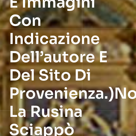
E Immagini
Con
Indicazione
Dell’autore E
Del Sito Di
Provenienza.)No
La Rusina
Sciappò