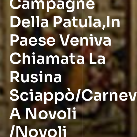
Campagne
Della Patula,in
Paese Veniva
Chiamata La
Rusina
Sciappò/Carnev
A Novoli
/Novoli