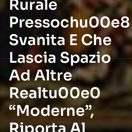
Rurale
Pressochu00e8
Svanita E Che
Lascia Spazio
Ad Altre
Realtu00e0
“moderne”,
Riporta Al