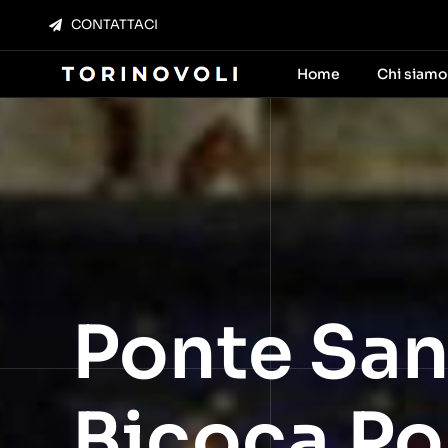
Salta
CONTATTACI
al
contenuto
Home
Chi siamo
Ponte San
Bicoca Po