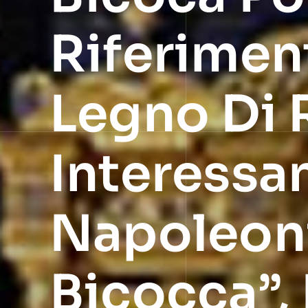
Riferiment
Legno Di
Interessan
Napoleoni
Bicocca”,