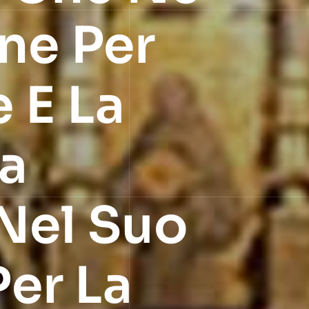
one Per
 E La
za
Nel Suo
er La