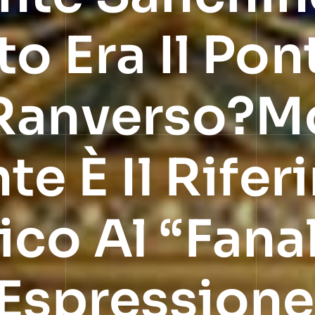
o Era Il Pon
 Ranverso?M
te È Il Rife
co Al “fanal
 Espression