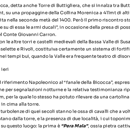
ca, detta anche Torre di Buttigliera, che si innalza tra Butt
 mt, su una propaggine della Collina Morenica a 411mt di alti
a nella seconda metà del 1400. Però il primo riscontro stor
 su di essa le armi ducali”, in occasione della presa di pos
del Conte Giovanni Carron.
on le altre torri e castelli medievali della Bassa Valle di Susa
selette e Rivoli, costituiva certamente un sistema di fortif
 nei tempi bui, quando la Valle era frequente teatro di disor
 ieri
il riferimento Napoleonico al “fanale della Bicocca”, espre
ne per segnalazioni notturne e la relativa testimonianza ri
, per la quale lo stesso ha potuto rilevare da una cartolina 
 in cima alla torre.
turbolenze di quei secoli stanno le ossa di cavalli che a v
ano dalla torre, e la presenza di due località, i cui toponim
su questo luogo: la prima è
“Pera Mala”
, ossia pietra catti