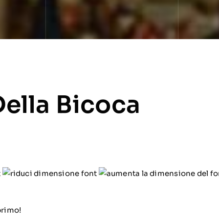
Della Bicoca
t
rimo!