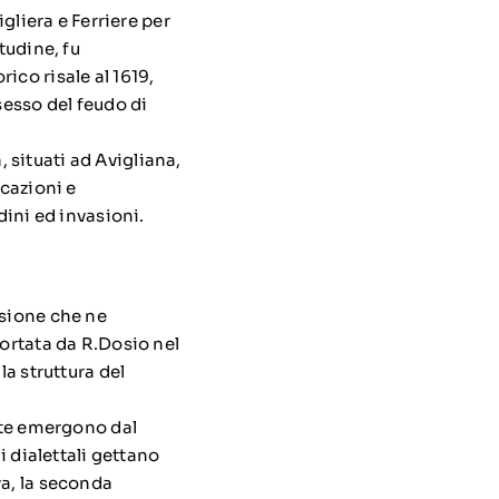
igliera e Ferriere per
tudine, fu
ico risale al 1619,
sesso del feudo di
, situati ad Avigliana,
icazioni e
dini ed invasioni.
ssione che ne
portata da R.Dosio nel
la struttura del
olte emergono dal
i dialettali gettano
va, la seconda