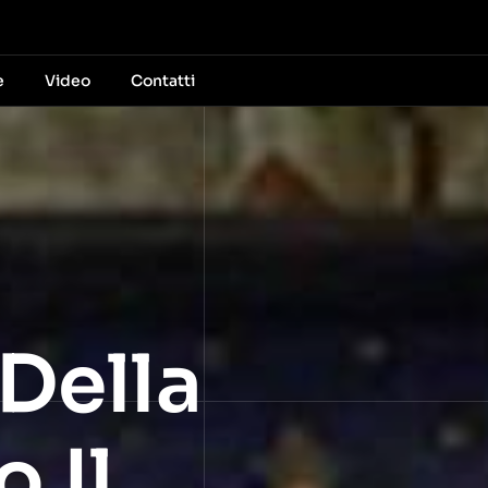
e
Video
Contatti
Della
 Il