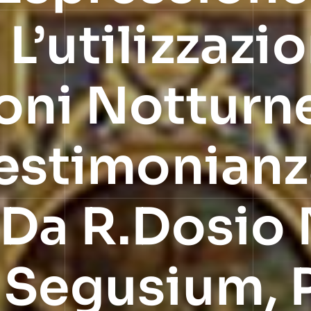
’utilizzazi
oni Notturne
Testimonian
 Da R.Dosio 
 Segusium, P