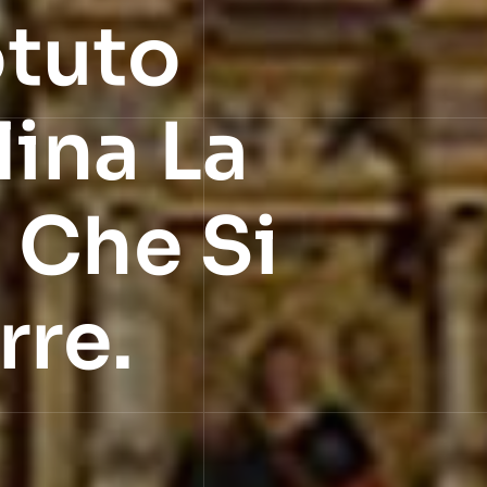
otuto
lina La
 Che Si
rre.