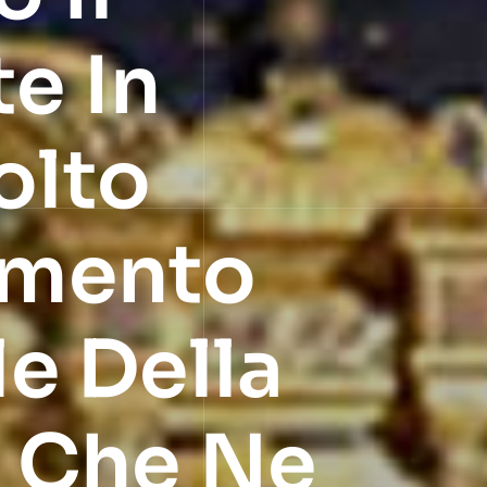
te In
olto
rimento
e Della
e Che Ne