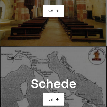
vai
Schede
vai