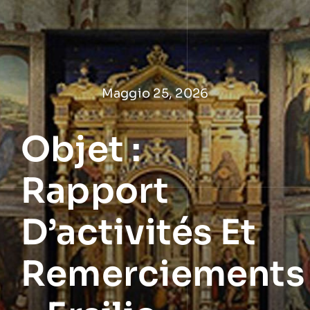
Salta
al
contenuto
Maggio 25, 2026
Objet :
Rapport
D’activités Et
Remerciements