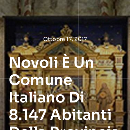
Salta
al
contenuto
Ottobre 17, 2017
Novoli È Un
Comune
Italiano Di
8.147 Abitanti