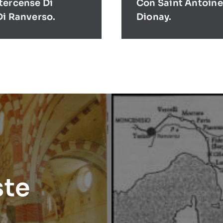
tercense Di
Con Saint Antoine
Di Ranverso.
Dionay.
ste