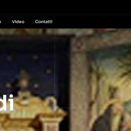
e
Video
Contatti
di