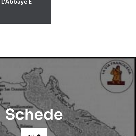
 L’Abbaye E
Schede
vai