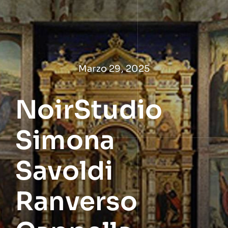
Salta
al
contenuto
Marzo 29, 2025
NoirStudio
Simona
Savoldi
Ranverso