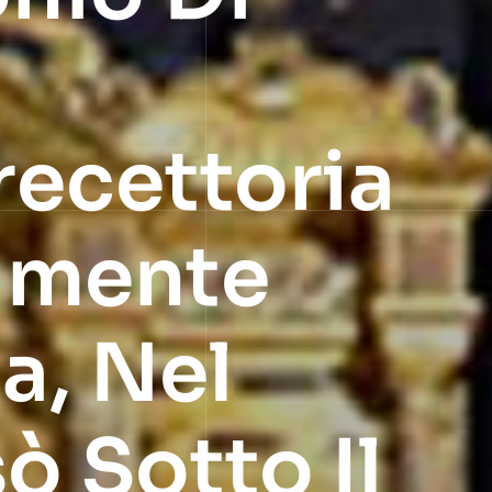
recettoria
lmente
a, Nel
 Sotto Il