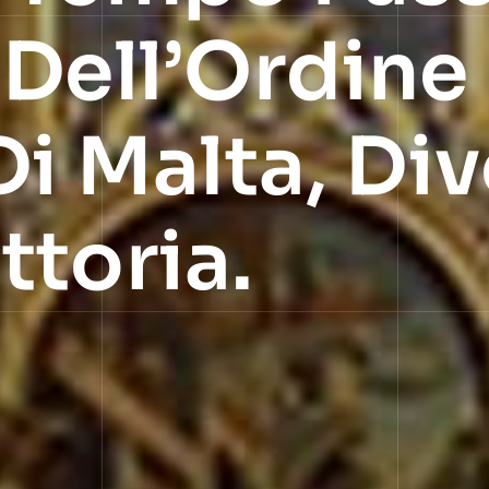
 Dell’Ordine
 Di Malta, D
ttoria.