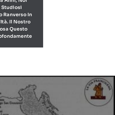
a Anni, Noi
E Studiosi
o Ranverso In
ltà. Il Nostro
Cosa Questo
rofondamente