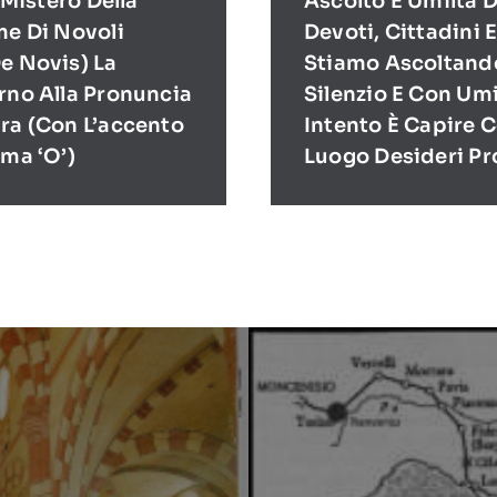
l Mistero Della
Ascolto E Umiltà D
me Di Novoli
Devoti, Cittadini 
e Novis) La
Stiamo Ascoltand
rno Alla Pronuncia
Silenzio E Con Umi
ra (con L’accento
Intento È Capire 
ima ‘O’)
Luogo Desideri P