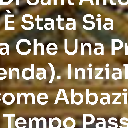
È Stata Sia
a Che Una P
da). Inizia
ome Abbazi
 Tempo Passò