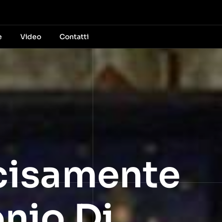
e
Video
Contatti
ecisamente
onio Di