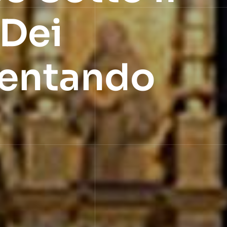
 Dei
iventando