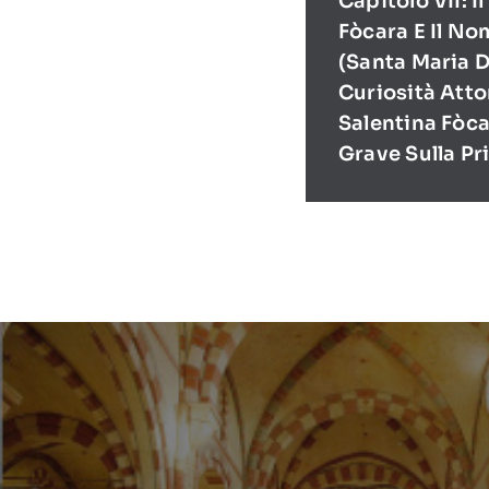
Capitolo VII: I
Fòcara E Il No
(Santa Maria D
Curiosità Atto
Salentina Fòca
Grave Sulla Pr