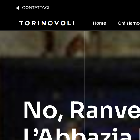
Salta
CONTATTACI
al
contenuto
Home
Chi siamo
No, Ranve
L’Abbazia