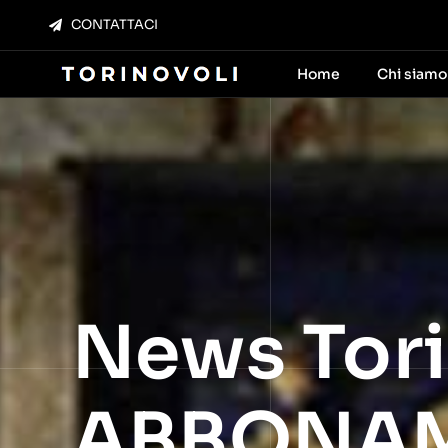
Salta
CONTATTACI
al
contenuto
Home
Chi siamo
News Tori
ABBONAM