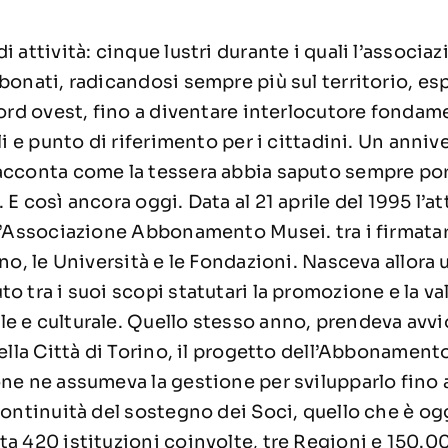
 attività: cinque lustri durante i quali l’associa
bonati, radicandosi sempre più sul territorio, e
nord ovest, fino a diventare interlocutore fondame
li e punto di riferimento per i cittadini. Un anniv
acconta come la tessera abbia saputo sempre po
E così ancora oggi. Data al 21 aprile del 1995 l’a
l’Associazione Abbonamento Musei. tra i firmatari
ino, le Università e le Fondazioni. Nasceva allor
o tra i suoi scopi statutari la promozione e la va
e e culturale. Quello stesso anno, prendeva avvi
della Città di Torino, il progetto dell’Abbonament
ne ne assumeva la gestione per svilupparlo fino a
continuità del sostegno dei Soci, quello che è o
a 420 istituzioni coinvolte, tre Regioni e 150.00