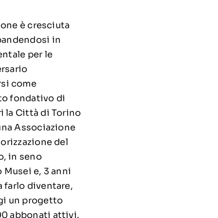
zione è cresciuta
spandendosi in
ntale per le
ersario
rsi come
tto fondativo di
 la Città di Torino
a una Associazione
lorizzazione del
o, in seno
o Musei e, 3 anni
 farlo diventare,
ggi un progetto
0 abbonati attivi.