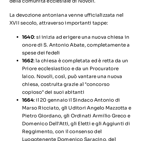
della comunità ecclesiale di Novoli.
La devozione antoniana venne ufficializzata nel
XVII secolo, attraverso importanti tappe:
1640
: si inizia ad erigere una nuova chiesa in
onore di S. Antonio Abate, completamente a
spese dei fedeli
1662
:
la chiesa è completata
ed è retta da un
Priore ecclesiastico e da un Procuratore
laico. Novoli, così, può vantare una nuova
chiesa, costruita grazie al "concorso
copioso" dei suoi abitanti
1664
: il 20 gennaio il Sindaco Antonio di
Marso Ricciato, gli Uditori Angelo Mazzotta e
Pietro Giordano, gli Ordinati Armilio Greco e
Domenico Dell'Atti, gli Eletti e gli Aggiunti di
Reggimento, con il consenso del
Luogotenente Domenico Saracino, del