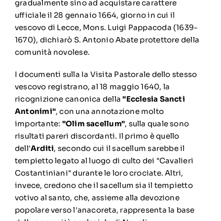
gradualmente sino ad acquistare carattere
ufficiale il 28 gennaio 1664, giorno in cui il
vescovo di Lecce, Mons. Luigi Pappacoda (1639-
1670), dichiarò S. Antonio Abate protettore della
comunità novolese.
I documenti sulla Ia Visita Pastorale dello stesso
vescovo registrano, al 18 maggio 1640, la
ricognizione canonica della
"Ecclesia Sancti
Antonimi"
, con una annotazione molto
importante:
"Olim sacellum"
, sulla quale sono
risultati pareri discordanti. Il primo è quello
dell'
Arditi
, secondo cui il sacellum sarebbe il
tempietto legato al luogo di culto dei "Cavalieri
Costantiniani" durante le loro crociate. Altri,
invece, credono che il sacellum sia il tempietto
votivo al santo, che, assieme alla devozione
popolare verso l'anacoreta, rappresenta la base