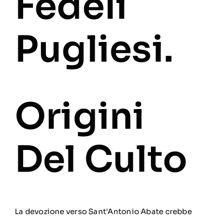
Fedeli
Pugliesi.
Origini
Del Culto
La devozione verso Sant'Antonio Abate crebbe