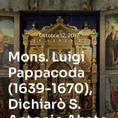
Salta
al
contenuto
Ottobre 12, 2017
Mons. Luigi
Pappacoda
(1639-1670),
Dichiarò S.