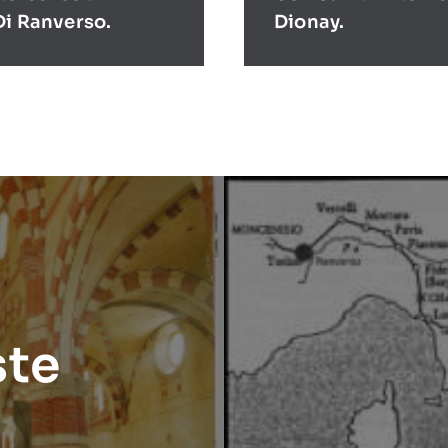
Di Ranverso.
Dionay.
ste