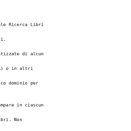
le Ricerca Libri 
i.

tizzate di alcun 
) o in altri 
co dominio per 
mpare in ciascun 
bri. Non 