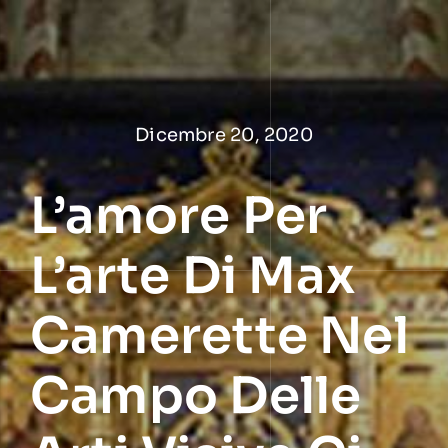
Salta
al
contenuto
Dicembre 20, 2020
L’amore Per
L’arte Di Max
Camerette Nel
Campo Delle