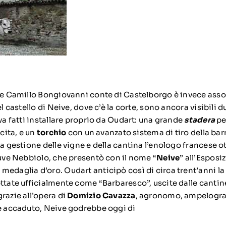
t e Camillo Bongiovanni conte di Castelborgo è invece ass
el castello di Neive, dove c’è la corte, sono ancora visibili 
uva fatti installare proprio da Oudart: una grande
stadera
per
scita, e un
torchio
con un avanzato sistema di tiro della barr
la gestione delle vigne e della cantina l’enologo francese 
 uve Nebbiolo, che presentò con il nome “
Neive
” all’Esposi
medaglia d’oro. Oudart anticipò così di circa trent’anni la
ttate ufficialmente come “Barbaresco”, uscite dalle cantine
razie all’opera di
Domizio Cavazza
, agronomo, ampelograf
se accaduto, Neive godrebbe oggi di