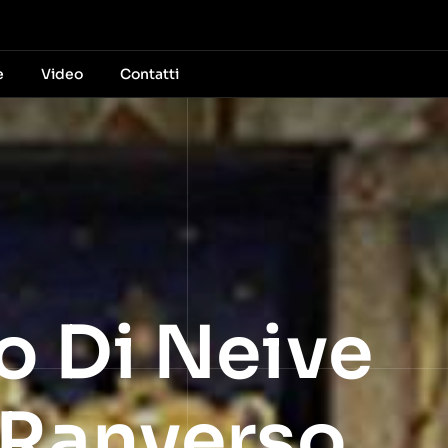
e
Video
Contatti
o Di Neive
i Ranverso