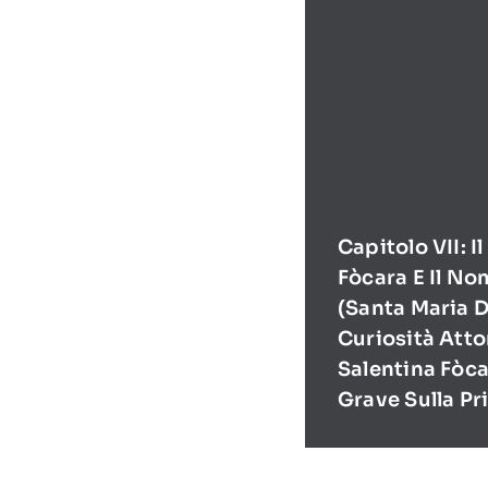
Capitolo VII: I
Fòcara E Il No
(Santa Maria D
Curiosità Atto
Salentina Fòca
Grave Sulla Pr