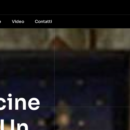
e
Video
Contatti
cine
 Un