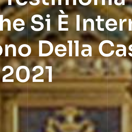
e Si È Inter
no Della Ca
 2021