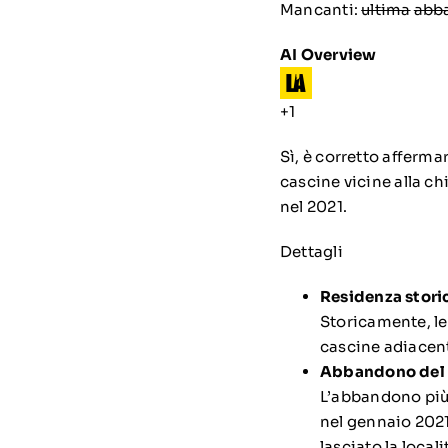
Mancanti:
ultima
‎
abb
AI Overview
+1
Sì, è corretto afferma
cascine vicine alla ch
nel 2021.
Dettagli
Residenza stori
Storicamente, le 
cascine adiacent
Abbandono del 
L’abbandono più 
nel gennaio 2021
lasciato la locali