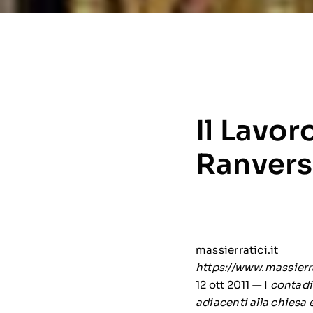
Il Lavor
Ranver
massierratici.it
https://www.massierra
12 ott 2011 —
I
contadi
adiacenti alla chiesa 