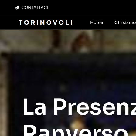
Salta
CONTATTACI
al
contenuto
Home
Chi siamo
La Presen
Ranverso,