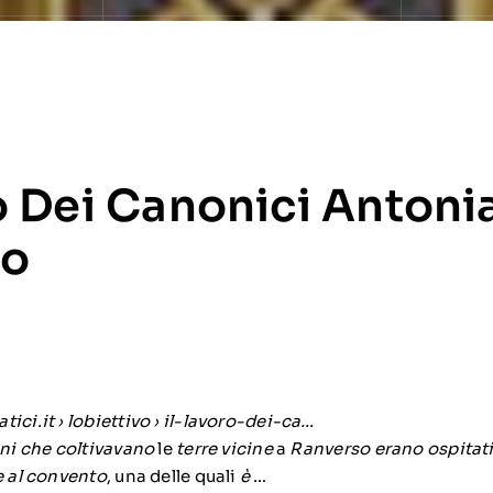
o Dei Canonici Antoni
so
tici.it
› lobiettivo › il-lavoro-dei-ca…
ni che coltivavano
le
terre vicine
a
Ranverso erano ospitati
e al convento
, una delle quali
è
…