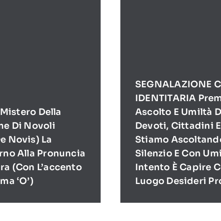
SEGNALAZIONE C
IDENTITARIA Prem
l Mistero Della
Ascolto E Umiltà D
me Di Novoli
Devoti, Cittadini 
e Novis) La
Stiamo Ascoltand
rno Alla Pronuncia
Silenzio E Con Umi
ra (con L’accento
Intento È Capire 
ima ‘O’)
Luogo Desideri P