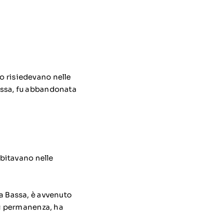
so risiedevano nelle
assa
, fu abbandonata
abitavano nelle
na Bassa, è avvenuto
 di permanenza, ha