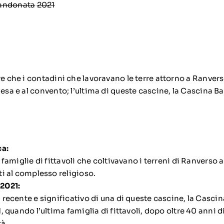
andonata
‎
2021
re che i contadini che lavoravano le terre attorno a Ranver
iesa e al convento;
l’ultima di queste cascine,
la Cascina B
ca:
famiglie di fittavoli che coltivavano i terreni di Ranverso 
i al complesso religioso.
2021:
recente e significativo di una di queste cascine, la Casci
, quando l’ultima famiglia di fittavoli, dopo oltre 40 anni
tà.