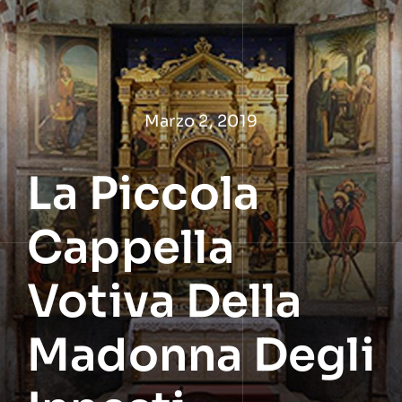
Salta
al
contenuto
Marzo 2, 2019
La Piccola
Cappella
Votiva Della
Madonna Degli