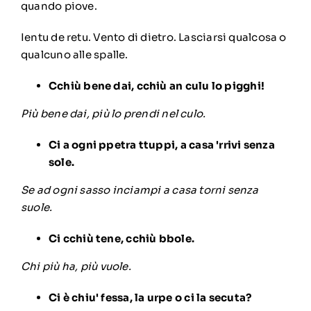
quando piove.
Ientu de retu. Vento di dietro. Lasciarsi qualcosa o
qualcuno alle spalle.
Cchiù bene dai, cchiù an culu lo pigghi!
Più bene dai, più lo prendi nel culo.
Ci a ogni ppetra ttuppi, a casa 'rrivi senza
sole.
Se ad ogni sasso inciampi a casa torni senza
suole.
Ci cchiù tene, cchiù bbole.
Chi più ha, più vuole.
Ci è chiu' fessa, la urpe o ci la secuta?