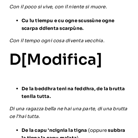
Con il poco si vive, con il niente si muore.
Cu lu tiempu e cu ogne scussùne ogne
scarpa ddienta scarpùne.
Con il tempo ogni cosa diventa vecchia.
D[
Modifica
]
De la beddhra teni na feddhra, de la brutta
tenila tutta.
Di una ragazza bella ne hai una parte, di una brutta
ce l'hai tutta.
De la capu 'ncignia la tigna
(oppure
subbra
la tigna la capu malata
).