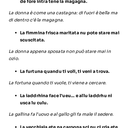
de fore intra tene la magagna.
La donna è come una castagna: di fuori è bella ma
di dentro c'è la magagna.
La fimmina frisca maritata nu pote stare mai
scuscitata.
La donna appena sposata non può stare mai in
ozio.
La furtuna quandu ti voli, ti veni a trova.
La fortuna quando ti vuole, ti viene a cercare.
La iaddrhina face l'ueu… e allu iaddrhu ni
usca lu culu.
La gallina fa l'uovo e al gallo gli fa male il sedere.
La vecchiaia ete na carogna sci nu ci rria ete