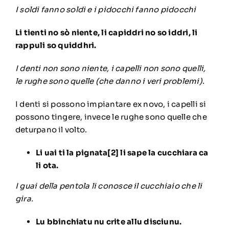
I soldi fanno soldi e i pidocchi fanno pidocchi
Li tienti no sò niente, li capiddri no so iddri, li
rappuli so quiddhri.
I denti non sono niente, i capelli non sono quelli,
le rughe sono quelle (che danno i veri problemi).
I denti si possono impiantare ex novo, i capelli si
possono tingere, invece le rughe sono quelle che
deturpano il volto.
Li uai ti la pignata
[2]
li sape la cucchiara ca
li ota.
I guai della pentola li conosce il cucchiaio che li
gira.
Lu bbinchiatu nu crite allu disciunu.