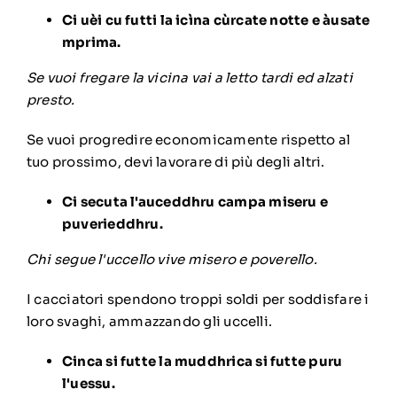
Ci uèi cu futti la icìna cùrcate notte e àusate
mprima.
Se vuoi fregare la vicina vai a letto tardi ed alzati
presto.
Se vuoi progredire economicamente rispetto al
tuo prossimo, devi lavorare di più degli altri.
Ci secuta l'auceddhru campa miseru e
puverieddhru.
Chi segue l'uccello vive misero e poverello.
I cacciatori spendono troppi soldi per soddisfare i
loro svaghi, ammazzando gli uccelli.
Cinca si futte la muddhrica si futte puru
l'uessu.