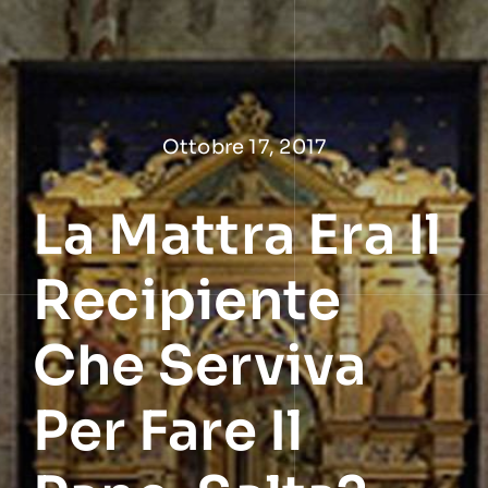
Salta
al
contenuto
Ottobre 17, 2017
La Mattra Era Il
Recipiente
Che Serviva
Per Fare Il