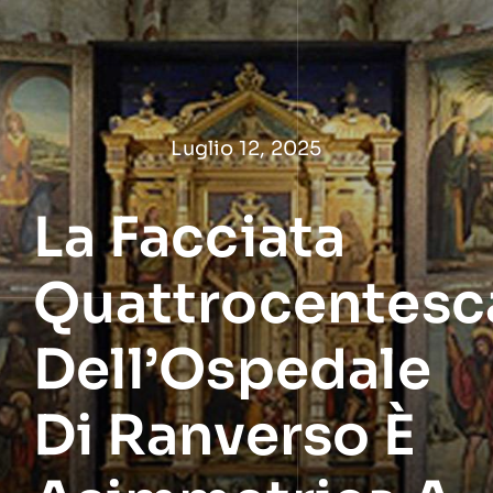
Salta
al
contenuto
Luglio 12, 2025
La Facciata
Quattrocentesc
Dell’Ospedale
Di Ranverso È