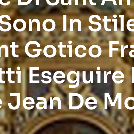
Sono In Stil
t Gotico F
ti Eseguire
e Jean De M