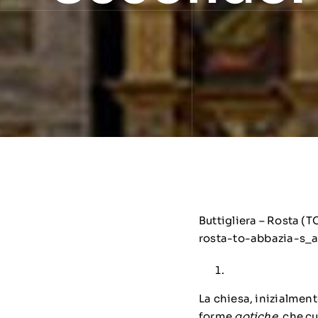
Buttigliera – Rosta (T
rosta-to-abbazia-s_
La chiesa, inizialment
forme
gotiche
, che c