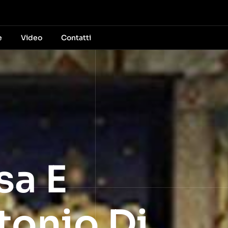
e
Video
Contatti
sa E
tonio Di