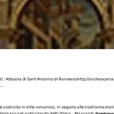
O) : Abbazia di Sant’Antonio di Ranversohttp://archeocarta.
a…
e costruita in stile romanico, in seguito alle trasformazion
ulminano nel
gotico
tardo dell’ultimo …Mancanti:
flamboya