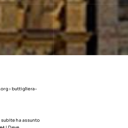
org › buttigliera-
i subite ha assunto
nt
‎| Deve