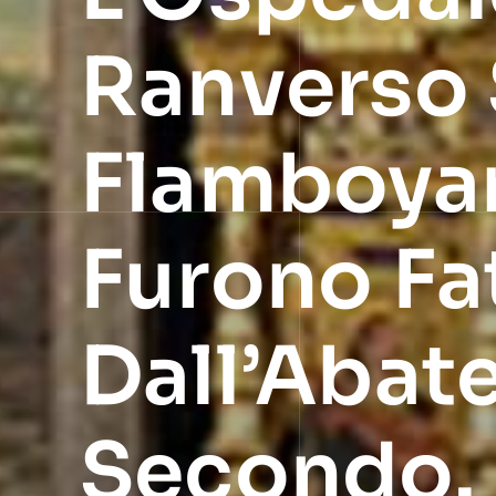
Ranverso 
Flamboyan
Furono Fat
Dall’Abat
Secondo.