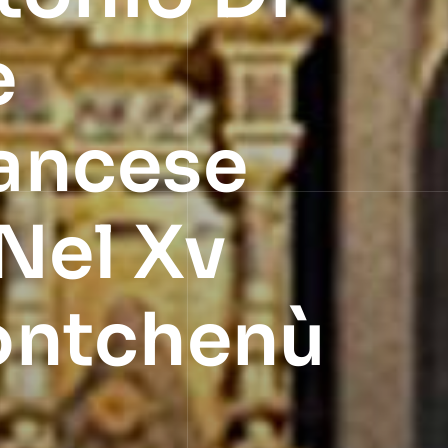
e
rancese
 Nel Xv
ontchenù