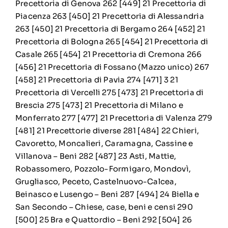
Precettoria di Genova 262 [449] 21 Precettoria di
Piacenza 263 [450] 21 Precettoria di Alessandria
263 [450] 21 Precettoria di Bergamo 264 [452] 21
Precettoria di Bologna 265 [454] 21 Precettoria di
Casale 265 [454] 21 Precettoria di Cremona 266
[456] 21 Precettoria di Fossano (Mazzo unico) 267
[458] 21 Precettoria di Pavia 274 [471] 3 21
Precettoria di Vercelli 275 [473] 21 Precettoria di
Brescia 275 [473] 21 Precettoria di Milano e
Monferrato 277 [477] 21 Precettoria di Valenza 279
[481] 21 Precettorie diverse 281 [484] 22 Chieri,
Cavoretto, Moncalieri, Caramagna, Cassine e
Villanova – Beni 282 [487] 23 Asti, Mattie,
Robassomero, Pozzolo-Formigaro, Mondovì,
Grugliasco, Peceto, Castelnuovo-Calcea,
Beinasco e Lusengo – Beni 287 [494] 24 Biella e
San Secondo – Chiese, case, beni e censi 290
[500] 25 Bra e Quattordio – Beni 292 [504] 26