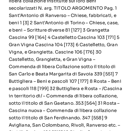
libera collazione instituite sui loro Beni
secolarizzati N. arg. TITOLO ARGOMENTO Pag. 1
Sant’Antonio di Ranverso – Chiese, fabbricati, e
beni 1 [3] 2 Sant’Antonio di Torino – Chiese, case,
e beni – Scritture diverse 81 [127] 3 Grangetta
Cascina 99 [164] 4 Castelletto Cascina 103 [171] 5
Gran Vigna Cascina 104 [173] 6 Castelletto, Gran
Vigna, e Grangietta. Cascine 106 [176] 30
Castelletto, Grangietta, e Gran Vigna –
Commenda di libera Collazione sotto il titolo di
San Carlo e Beata Margarita di Savoia 339 [551] 7
Buttigliera – Beni e pascoli 107 [177] 8 Rosta – Beni
e pascoli 118 [199] 32 Buttigliera e Rosta – /Cascina
in territorio di/ – Commenda di libera collazione,
sotto il titolo di San Gaetano. 353 [564] 31 Rosta –
Cascina nuova – Commenda di libera collazione
sotto il titolo di San Ferdinando. 347 [558] 9
Avigliana, San Colombano, Rivoli, Ranverso etc. –