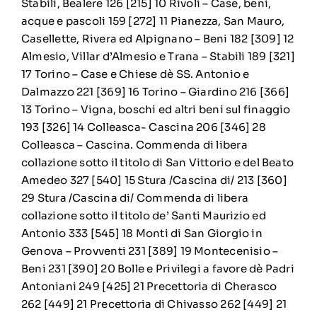
Stabili, Bealere 126 [215] 10 Rivoli – Case, beni,
acque e pascoli 159 [272] 11 Pianezza, San Mauro,
Casellette, Rivera ed Alpignano – Beni 182 [309] 12
Almesio, Villar d’Almesio e Trana – Stabili 189 [321]
17 Torino – Case e Chiese dè SS. Antonio e
Dalmazzo 221 [369] 16 Torino – Giardino 216 [366]
13 Torino – Vigna, boschi ed altri beni sul finaggio
193 [326] 14 Colleasca- Cascina 206 [346] 28
Colleasca – Cascina. Commenda di libera
collazione sotto il titolo di San Vittorio e del Beato
Amedeo 327 [540] 15 Stura /Cascina di/ 213 [360]
29 Stura /Cascina di/ Commenda di libera
collazione sotto il titolo de’ Santi Maurizio ed
Antonio 333 [545] 18 Monti di San Giorgio in
Genova – Provventi 231 [389] 19 Montecenisio –
Beni 231 [390] 20 Bolle e Privilegi a favore dè Padri
Antoniani 249 [425] 21 Precettoria di Cherasco
262 [449] 21 Precettoria di Chivasso 262 [449] 21