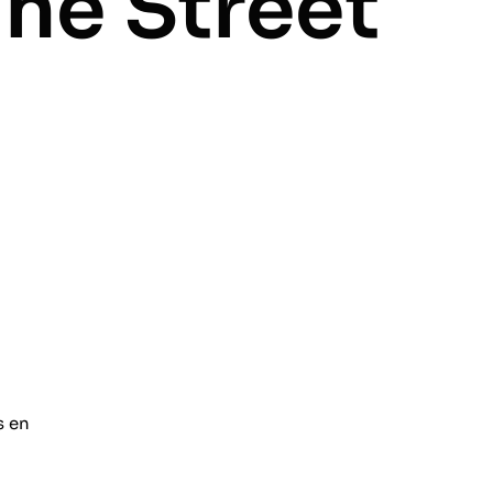
he Street
s en