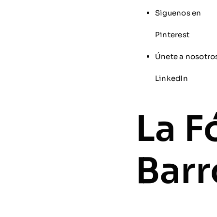
Siguenos en
Pinterest
Únete a nosotro
LinkedIn
La F
Barr