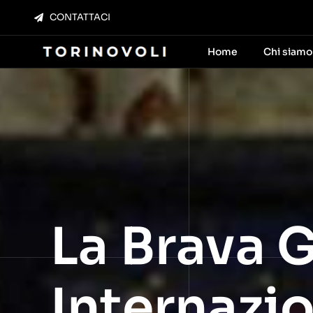
Salta
CONTATTACI
al
contenuto
Home
Chi siamo
La Brava G
Internazi