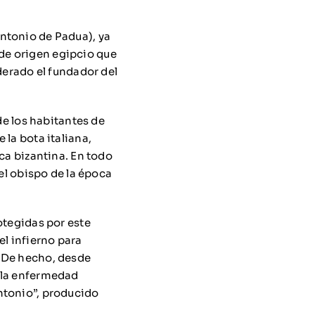
ntonio de Padua), ya
de origen egipcio que
derado el fundador del
de los habitantes de
 la bota italiana,
oca bizantina. En todo
 el obispo de la época
otegidas por este
el infierno para
. De hecho, desde
n la enfermedad
ntonio”, producido