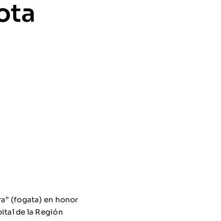
ota
ra” (fogata) en honor
ital de la Región