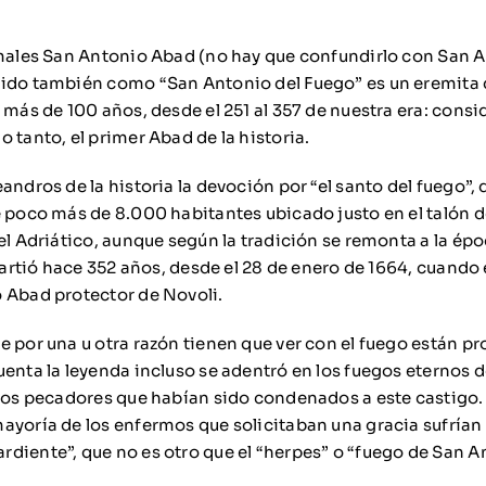
imales San Antonio Abad (no hay que confundirlo con San A
cido también como “San Antonio del Fuego” es un eremita 
 más de 100 años, desde el 251 al 357 de nuestra era: consi
 tanto, el primer Abad de la historia.
andros de la historia la devoción por “el santo del fuego”, 
 poco más de 8.000 habitantes ubicado justo en el talón de
el Adriático, aunque según la tradición se remonta a la ép
 partió hace 352 años, desde el 28 de enero de 1664, cuando
 Abad protector de Novoli.
e por una u otra razón tienen que ver con el fuego están pr
enta la leyenda incluso se adentró en los fuegos eternos d
 los pecadores que habían sido condenados a este castigo
ayoría de los enfermos que solicitaban una gracia sufría
diente”, que no es otro que el “herpes” o “fuego de San A