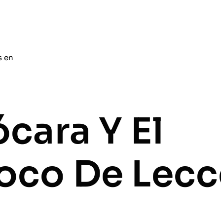
s en
ócara Y El
oco De Lecc