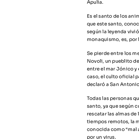
Apulia.
Es el santo de los an
que este santo, cono
según la leyenda vivió
monaquismo, es, por lo
Se pierde entre los me
Novoli, un pueblito de
entre el mar Jónico y 
caso, el culto oficial
declaró a San Antonio
Todas las personas qu
santo, ya que según cu
rescatar las almas de
tiempos remotos, la m
conocida como “mal ar
por un virus.