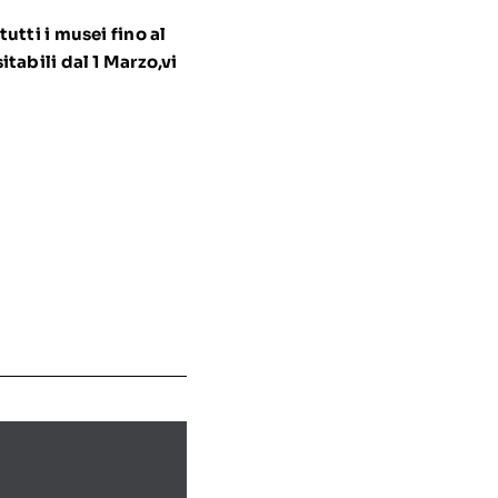
tti i musei fino al
tabili dal 1 Marzo,
vi