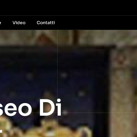
e
Video
Contatti
seo Di
r