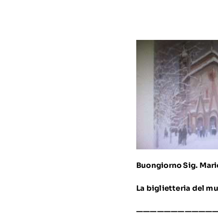
Buongiorno Sig. Mari
La biglietteria del m
——————————
—