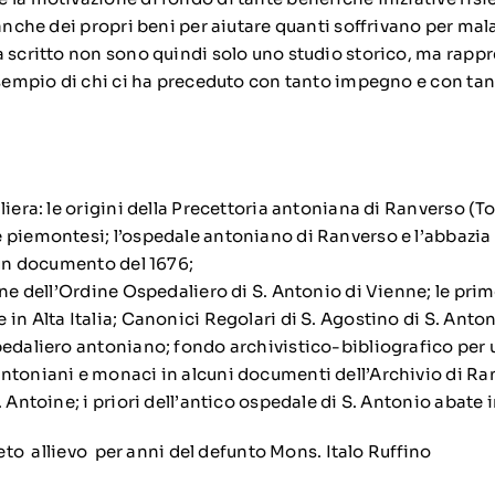
 anche dei propri beni per aiutare quanti soffrivano per mala
a scritto non sono quindi solo uno studio storico, ma rapp
’esempio di chi ci ha preceduto con tanto impegno e con tan
liera: le origini della Precettoria antoniana di Ranverso (Tor
 piemontesi; l’ospedale antoniano di Ranverso e l’abbazia 
 un documento del 1676;
one dell’Ordine Ospedaliero di S. Antonio di Vienne; le pri
in Alta Italia; Canonici Regolari di S. Agostino di S. Anto
pedaliero antoniano; fondo archivistico-bibliografico per 
ntoniani e monaci in alcuni documenti dell’Archivio di Ra
. Antoine; i priori dell’antico ospedale di S. Antonio abate
freto allievo per anni del defunto Mons. Italo Ruffino