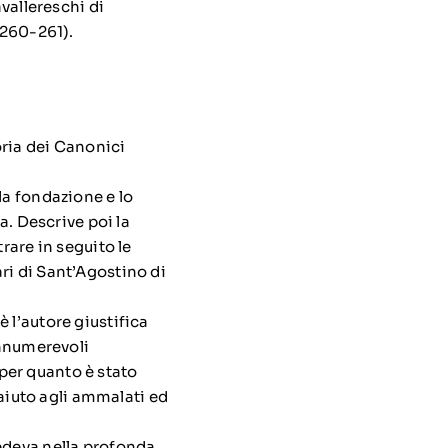
avallereschi di
 260-261).
oria dei Canonici
la fondazione e lo
a. Descrive poi la
rare in seguito le
ri di Sant’Agostino di
 l’autore giustifica
innumerevoli
per quanto è stato
 aiuto agli ammalati ed
iedeva nella profonda