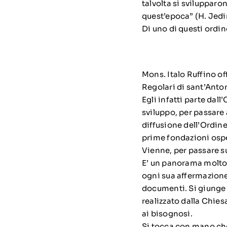
talvolta si svilupparo
quest’epoca” (H. Jedin
Di uno di questi ordin
Mons. Italo Ruffino of
Regolari di sant’Anto
Egli infatti parte dal
sviluppo, per passare 
diffusione dell’Ordine
prime fondazioni ospe
Vienne, per passare s
E’ un panorama molto v
ogni sua affermazione 
documenti. Si giunge 
realizzato dalla Chies
ai bisognosi.
Si tocca con mano che