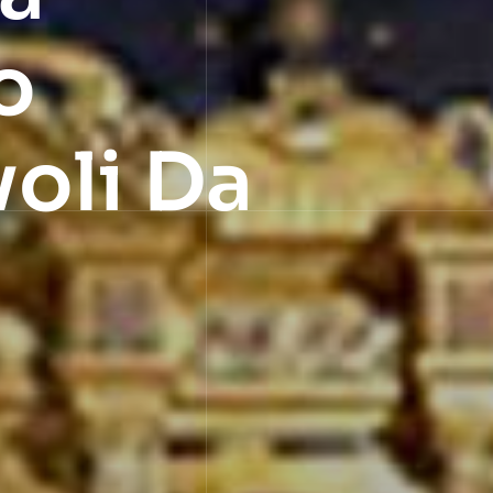
o
oli Da