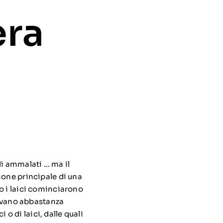
era
li ammalati … ma il
ione principale di una
o i laici cominciarono
trovano abbastanza
 o di laici, dalle quali