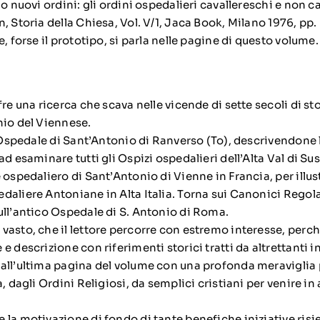
no nuovi ordini: gli ordini ospedalieri cavallereschi e non c
, Storia della Chiesa, Vol. V/1, Jaca Book, Milano 1976, pp.
e, forse il prototipo, si parla nelle pagine di questo volume.
fre una ricerca che scava nelle vicende di sette secoli di st
nio del Viennese.
l’Ospedale di Sant’Antonio di Ranverso (To), descrivendone 
ad esaminare tutti gli Ospizi ospedalieri dell’Alta Val di Sus
 ospedaliero di Sant’Antonio di Vienne in Francia, per illust
daliere Antoniane in Alta Italia. Torna sui Canonici Regola
ull’antico Ospedale di S. Antonio di Roma.
asto, che il lettore percorre con estremo interesse, perchè
e descrizione con riferimenti storici tratti da altrettanti 
all’ultima pagina del volume con una profonda meraviglia 
a, dagli Ordini Religiosi, da semplici cristiani per venire in
 la motivazione di fondo di tante benefiche iniziative ris