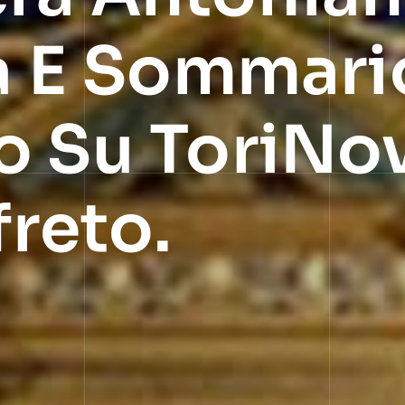
ia E Sommari
o Su ToriNov
freto.