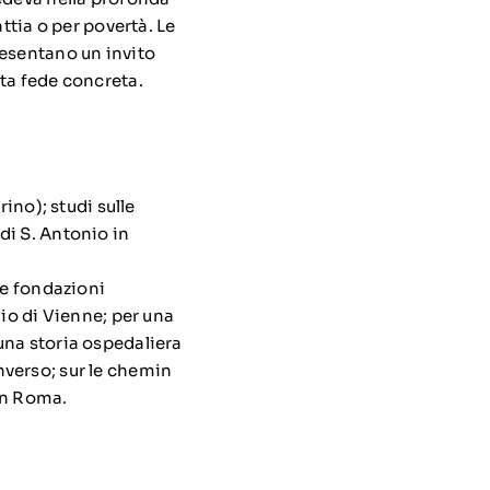
ttia o per povertà. Le
resentano un invito
ta fede concreta.
ino); studi sulle
di S. Antonio in
me fondazioni
nio di Vienne; per una
una storia ospedaliera
nverso; sur le chemin
 in Roma.