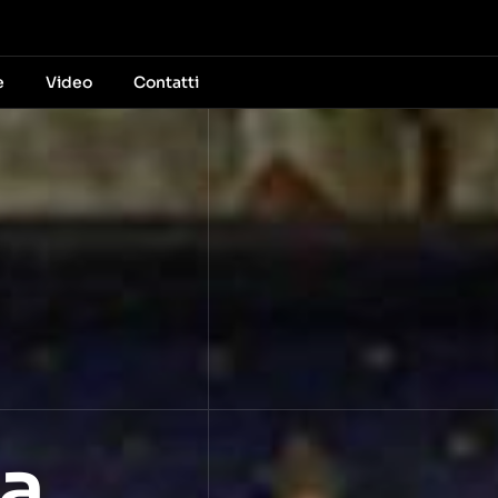
e
Video
Contatti
na