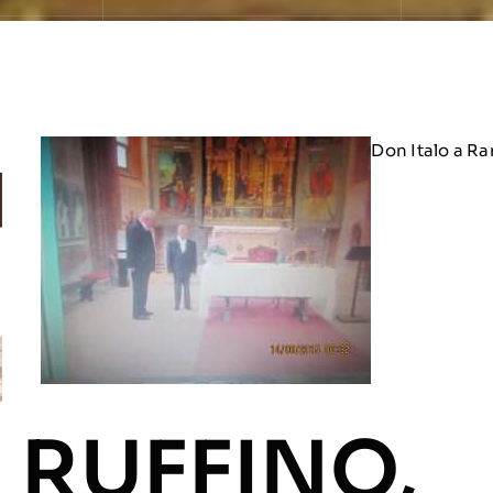
Don Italo a R
o RUFFINO,