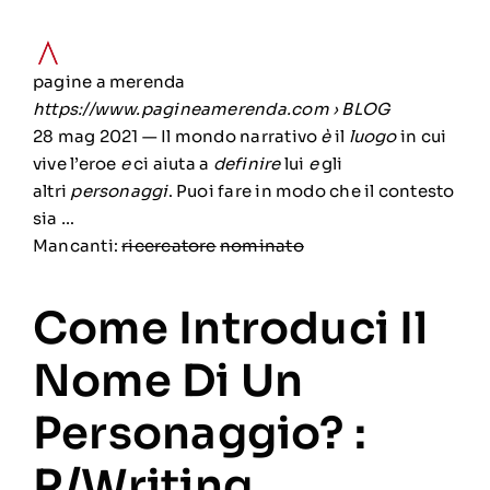
pagine a merenda
https://www.pagineamerenda.com
› BLOG
28 mag 2021 —
Il mondo narrativo
è
il
luogo
in cui
vive l’eroe
e
ci aiuta a
definire
lui
e
gli
altri
personaggi
. Puoi fare in modo che il contesto
sia …
Mancanti:
ricercatore
‎
nominato
Come Introduci Il
Nome Di Un
Personaggio? :
R/writing