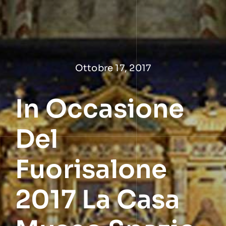
Salta
al
contenuto
Ottobre 17, 2017
In Occasione
Del
Fuorisalone
2017 La Casa