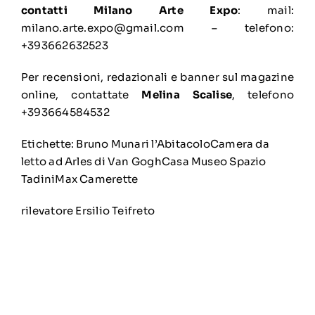
contatti Milano Arte Expo
: mail:
milano.arte.expo@gmail.com – telefono:
+393662632523
Per recensioni, redazionali e banner sul magazine
online, contattate
Melina Scalise
, telefono
+393664584532
Etichette:
Bruno Munari l’Abitacolo
Camera da
letto ad Arles di Van Gogh
Casa Museo Spazio
Tadini
Max Camerette
rilevatore Ersilio Teifreto