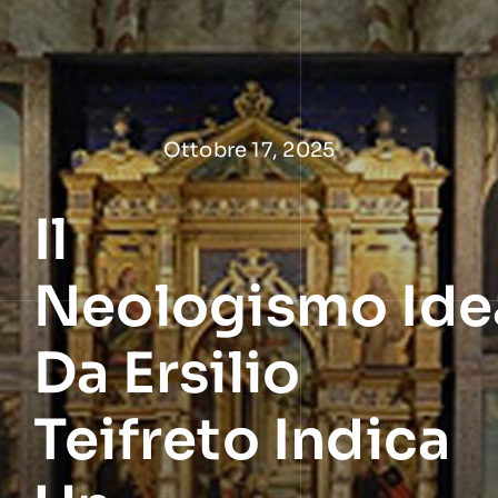
Salta
al
contenuto
Ottobre 17, 2025
Il
Neologismo Ide
Da Ersilio
Teifreto Indica