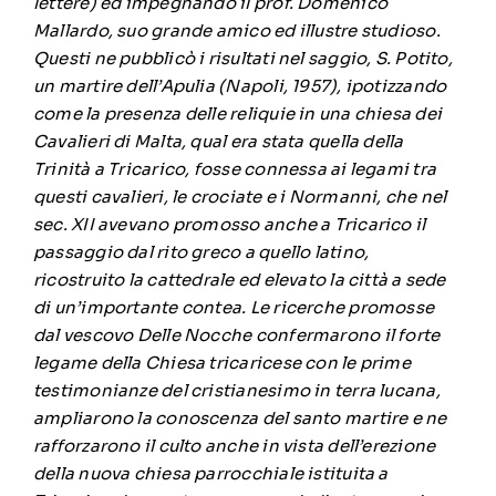
lettere) ed impegnando il prof. Domenico
Mallardo, suo grande amico ed illustre studioso.
Questi ne pubblicò i risultati nel saggio, S. Potito,
un martire dell’Apulia (Napoli, 1957), ipotizzando
come la presenza delle reliquie in una chiesa dei
Cavalieri di Malta, qual era stata quella della
Trinità a Tricarico, fosse connessa ai legami tra
questi cavalieri, le crociate e i Normanni, che nel
sec. XII avevano promosso anche a Tricarico il
passaggio dal rito greco a quello latino,
ricostruito la cattedrale ed elevato la città a sede
di un’importante contea. Le ricerche promosse
dal vescovo Delle Nocche confermarono il forte
legame della Chiesa tricaricese con le prime
testimonianze del cristianesimo in terra lucana,
ampliarono la conoscenza del santo martire e ne
rafforzarono il culto anche in vista dell’erezione
della nuova chiesa parrocchiale istituita a