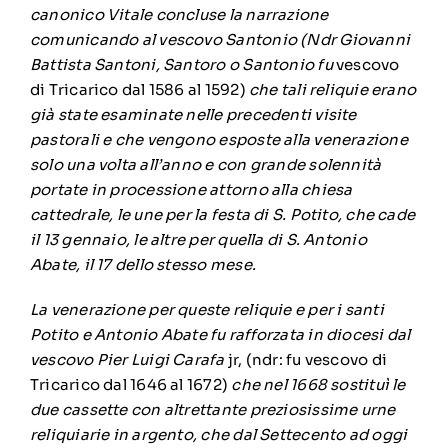
canonico Vitale concluse la narrazione
comunicando al vescovo Santonio (Ndr Giovanni
Battista Santoni, Santoro o Santonio fu
vescovo
di Tricarico dal 1586 al 1592)
che tali reliquie erano
già state esaminate nelle precedenti visite
pastorali e che vengono esposte alla venerazione
solo una volta all’anno e con grande solennità
portate in processione attorno alla chiesa
cattedrale, le une per la festa di S. Potito, che cade
il 13 gennaio, le altre per quella di S. Antonio
Abate, il 17 dello stesso mese.
La venerazione per queste reliquie e per i santi
Potito e Antonio Abate fu rafforzata in diocesi dal
vescovo Pier Luigi Carafa
jr, (ndr: fu vescovo di
Tricarico dal 1646 al 1672)
che nel 1668 sostituì le
due cassette con altrettante preziosissime urne
reliquiarie in argento, che dal Settecento ad oggi