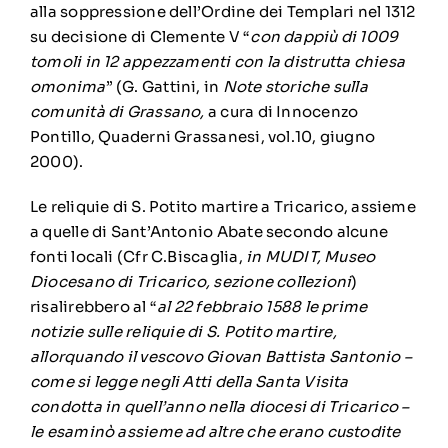
alla soppressione dell’Ordine dei Templari nel 1312
su decisione di Clemente V “
con dappiù di 1009
tomoli in 12 appezzamenti con la distrutta chiesa
omonima
” (G. Gattini, in
Note storiche sulla
comunità di Grassano,
a cura di Innocenzo
Pontillo, Quaderni Grassanesi, vol.10, giugno
2000).
Le reliquie di S. Potito martire a Tricarico, assieme
a quelle di Sant’Antonio Abate secondo alcune
fonti locali (Cfr C.Biscaglia,
in MUDIT, Museo
Diocesano di Tricarico, sezione collezioni
)
risalirebbero al “
al 22 febbraio 1588 le prime
notizie sulle reliquie di S. Potito martire,
allorquando il vescovo Giovan Battista Santonio –
come si legge negli Atti della Santa Visita
condotta in quell’anno nella diocesi di Tricarico –
le esaminò assieme ad altre che erano custodite