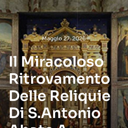
Salta
al
contenuto
Maggio 27, 2026
Il Miracoloso
Ritrovamento
Delle Reliquie
Di S.Antonio