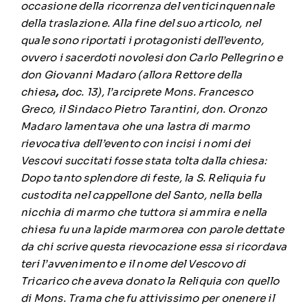
occasione della ricorrenza del venticinquennale
della traslazione. Alla fine del suo articolo, nel
quale sono riportati i protagonisti dell’evento,
ovvero i sacerdoti novolesi don Carlo Pellegrino e
don Giovanni Madaro (allora Rettore della
chiesa
,
doc. 13), l’arciprete Mons. Francesco
Greco, il Sindaco Pietro Tarantini, don. Oronzo
Madaro lamentava ohe una lastra di marmo
rievocativa dell’evento con incisi i nomi dei
Vescovi succitati fosse stata tolta dalla chiesa:
Dopo tanto splendore di
feste, la S.
Reliquia fu
custodita nel cappellone del Santo, nella bella
nicchia di marmo che tuttora si ammira e nella
chiesa fu una lapide marmorea con parole dettate
da chi scrive questa rievocazione essa si ricordava
teri l’avvenimento e il nome del Vescovo di
Tricarico che aveva donato la Reliquia con quello
di Mons. Trama che fu attivissimo per onenere il