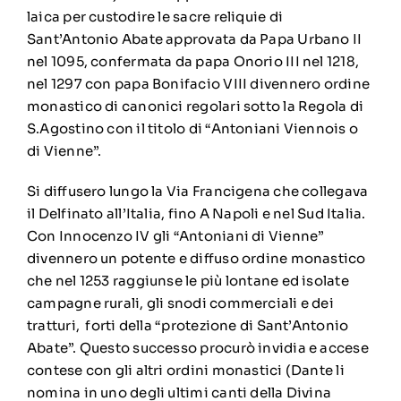
laica per custodire le sacre reliquie di
Sant’Antonio Abate approvata da Papa Urbano II
nel 1095, confermata da papa Onorio III nel 1218,
nel 1297 con papa Bonifacio VIII divennero ordine
monastico di canonici regolari sotto la Regola di
S.Agostino con il titolo di “Antoniani Viennois o
di Vienne”.
Si diffusero lungo la Via Francigena che collegava
il Delfinato all’Italia, fino A Napoli e nel Sud Italia.
Con Innocenzo IV gli “Antoniani di Vienne”
divennero un potente e diffuso ordine monastico
che nel 1253 raggiunse le più lontane ed isolate
campagne rurali, gli snodi commerciali e dei
tratturi, forti della “protezione di Sant’Antonio
Abate”. Questo successo procurò invidia e accese
contese con gli altri ordini monastici (Dante li
nomina in uno degli ultimi canti della Divina