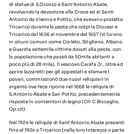
di statue di S.Oronzo e Sant’Antonio Abate,
ravvivando la devozione alla Croce ed ai Santi
Antonio da Vienna e Potito, che avevano protetto
Tricarico durante la peste che colpi la Diocesi e
Tricarico dal 1656 al novembre del 1657 (vi furono
in alcuni comuni come Corleto, Stigliano, Albano
e Guardia settemila vittime dovuti alla peste, con
la popolazione che passò da 50mila abitanti a
poco più di 28 mila). Il vescovo Carafa Jr., oltre ad
aprire lazzaretti per gli appestati e sfamare i
poveri, commissionò due nuovi reliquiari in
argento ove fece riporre nel 1668 le reliquie di
S.Antonio Abate e San Potito, precedentemente
risposte in contenitori di legno (Cfr C.Biscaglia,
Op.cit).
Nel 1924 le reliquie di Sant’Antonio Abate presenti
fino al 1924 a Tricarico (nella loro interezza o parte