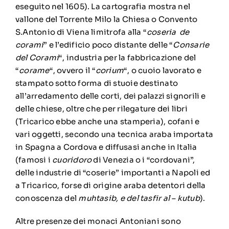
eseguito nel 1605). La cartografia mostra nel
vallone del Torrente Milo la Chiesa o Convento
S.Antonio di Viena limitrofa alla “
coseria de
corami
” e l’edificio poco distante delle “
Consarie
del Corami
“, industria per la fabbricazione del
“
corame
“, ovvero il “
corium
“, o cuoio lavorato e
stampato sotto forma di stuoie destinato
all’arredamento delle corti, dei palazzi signorili e
delle chiese, oltre che per rilegature dei libri
(Tricarico ebbe anche una stamperia), cofani e
vari oggetti, secondo una tecnica araba importata
in Spagna a Cordova e diffusasi anche in Italia
(famosi i
cuoridoro
di Venezia o i “cordovani”,
delle industrie di “coserie” importanti a Napoli ed
a Tricarico, forse di origine araba detentori della
conoscenza del
muhtasib, e del tasfir al – kutub
).
Altre presenze dei monaci Antoniani sono